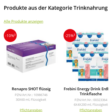
Produkte aus der Kategorie Trinknahrung
Alle Produkte anzeigen
3
3
-10%
-25%
Renapro SHOT flüssig
Frebini Energy Drink Erdb
Trinkflasche
PZN/Art.Nr.: 10986746
30X60 ml, Flüssigkeit
PZN/Art.Nr.: 00323364
6X4X200 ml, Flüssigkeit
Pflichtangaben
Pflichtangaben