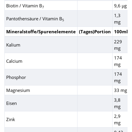
Biotin / Vitamin B
9,6 µg
7
1,3
Pantothensäure / Vitamin B
5
mg
Mineralstoffe/Spurenelemente
(Tages)Portion
100ml
229
Kalium
mg
174
Calcium
mg
174
Phosphor
mg
Magnesium
33 mg
3,8
Eisen
mg
2,9
Zink
mg