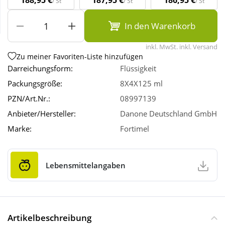
188,95 €
187,95 €
186,95 €
/ St
/ St
/ St
In den Warenkorb
Wellness
inkl. MwSt. inkl. Versand
Zu meiner Favoriten-Liste hinzufügen
Darreichungsform:
Flüssigkeit
Packungsgröße:
8X4X125 ml
PZN/Art.Nr.:
08997139
Anbieter/Hersteller:
Danone Deutschland GmbH
Marke:
Fortimel
Lebensmittelangaben
Artikelbeschreibung