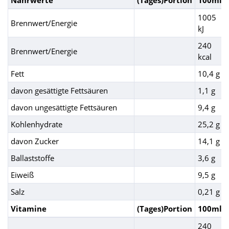
Nährwerte
(Tages)Portion
100ml
1005
Brennwert/Energie
kJ
240
Brennwert/Energie
kcal
Fett
10,4 g
davon gesättigte Fettsäuren
1,1 g
davon ungesättigte Fettsäuren
9,4 g
Kohlenhydrate
25,2 g
davon Zucker
14,1 g
Ballaststoffe
3,6 g
Eiweiß
9,5 g
Salz
0,21 g
Vitamine
(Tages)Portion
100ml
240