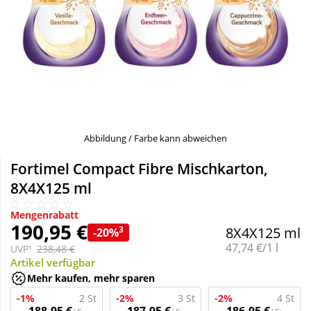
Sale
Körperpflege & Kosmetik
Schnäppchen
Liebe & Erotik
Sparsets
Mutter & Kind
Täglich gut versorgt
Nahrungsergänzung
Abbildung / Farbe kann abweichen
Fortimel Compact Fibre Mischkarton,
Natur & Homöopathie
8X4X125 ml
Mengenrabatt
Sanitätshaus
190,95 €
3
8X4X125 ml
-20%
Grundpreis:
47,74 €/1 l
UVP¹
238,48 €
Artikel verfügbar
Sport & Fitness
Mehr kaufen, mehr sparen
-1%
2 St
-2%
3 St
-2%
4 St
Tierbedarf