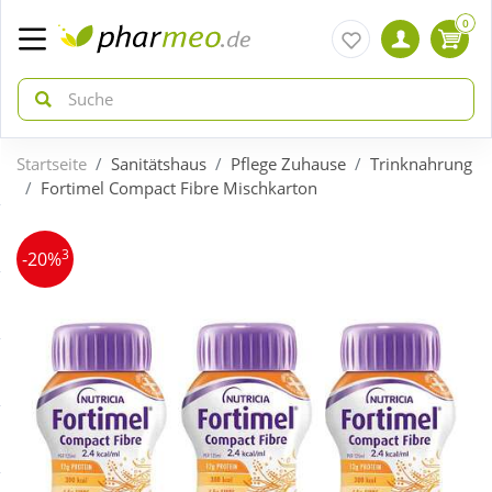
0
Startseite
Sanitätshaus
Pflege Zuhause
Trinknahrung
zurück
zurück
Fortimel Compact Fibre Mischkarton
ÜBERSICHT AKTIONEN
ÜBERSICHT KATEGORIEN
3
-20%
Aktuelle Coupons
Arzneimittel
Gratis dazu
Bio & Genuss
Neuheiten
Diabetes