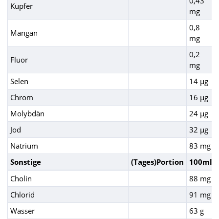
0,43
Kupfer
mg
0,8
Mangan
mg
0,2
Fluor
mg
Selen
14 µg
Chrom
16 µg
Molybdän
24 µg
Jod
32 µg
Natrium
83 mg
Sonstige
(Tages)Portion
100ml
Cholin
88 mg
Chlorid
91 mg
Wasser
63 g