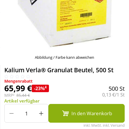
Sale
Körperpflege & Kosmetik
Schnäppchen
Liebe & Erotik
Sparsets
Mutter & Kind
Täglich gut versorgt
Nahrungsergänzung
Abbildung / Farbe kann abweichen
Kalium Verla® Granulat Beutel, 500 St
Natur & Homöopathie
Mengenrabatt
65,99 €
4
500 St
-23%
Sanitätshaus
Grundpreis:
0,13 €/1 St
MRP²
85,44 €
Artikel verfügbar
Sport & Fitness
In den Warenkorb
inkl. MwSt. inkl. Versand
Tierbedarf