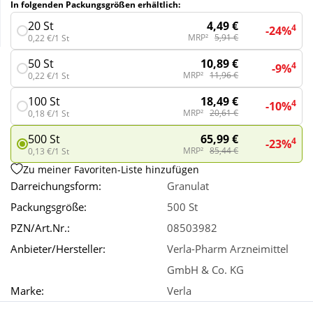
In folgenden Packungsgrößen erhältlich:
4,49 €
20 St
4
-24%
Wellness
MRP²
5,91 €
0,22 €/1 St
10,89 €
50 St
4
-9%
MRP²
11,96 €
0,22 €/1 St
18,49 €
100 St
4
-10%
MRP²
20,61 €
0,18 €/1 St
65,99 €
500 St
4
-23%
MRP²
85,44 €
0,13 €/1 St
Zu meiner Favoriten-Liste hinzufügen
Darreichungsform:
Granulat
Packungsgröße:
500 St
PZN/Art.Nr.:
08503982
Anbieter/Hersteller:
Verla-Pharm Arzneimittel
GmbH & Co. KG
Marke:
Verla