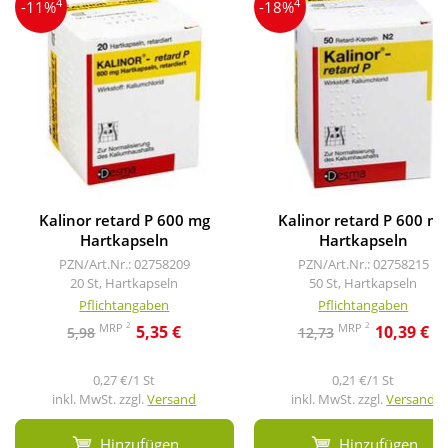
4
4
-11%
-18%
Kalinor retard P 600 mg
Kalinor retard P 600 m
Hartkapseln
Hartkapseln
PZN/Art.Nr.: 02758209
PZN/Art.Nr.: 02758215
20 St, Hartkapseln
50 St, Hartkapseln
Pflichtangaben
Pflichtangaben
2
2
MRP
MRP
5,35 €
10,39 €
5,98
12,73
0,27 €/1 St
0,21 €/1 St
inkl. MwSt. zzgl.
Versand
inkl. MwSt. zzgl.
Versand
Hinzufügen
Hinzufügen