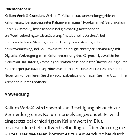
Pflichtangaben:
Kalium Verla® Granulat.
Wirkstoff: Kaliumcitrat. Anwendungsgebiete:
Kaliumersatz bei ausgeprägter Kaliumverarmung (Hypokaliämie) (Serumkalium
unter 3,2 mmol/l), insbesondere bei gleichzeitig bestehender
stoffwechselbedingter Übersäuerung (metabolische Azidose), bei
neuromuskulären Störungen oder Herzrhythmusstörungen bei
Kaliumverarmung, bei Kaliumverarmung bei gleichzeitiger Behandlung mit
Digitalis. Vorbeugung einer Kaliumverarmung des Körpers (Hypokaliämie)
(Serumkalium unter 3,5 mmol/l) bei stoffwechselbedingter Übersäuerung durch
Ketonkörper (Ketoazidose). Hinweise: enthält Sucrose (Zucker). Zu Risiken und
Nebenwirkungen lesen Sie die Packungsbeilage und fragen Sie Ihre Ärztin, Ihren
Arzt oder in Ihrer Apotheke.
Anwendung
Kalium Verla® wird sowohl zur Beseitigung als auch zur
Vermeidung eines Kaliummangels angewendet. Es wird
eingesetzt bei erniedrigtem Kaliumwert im Blut,
insbesondere bei stoffwechselbedingter Übersäuerung des
Blutes. Des Weiteren kommt es zur Anwendung bei durch