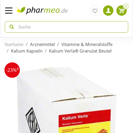
0
Startseite
Arzneimittel
Vitamine & Mineralstoffe
zurück
zurück
Kalium Kapseln
Kalium Verla® Granulat Beutel
ÜBERSICHT AKTIONEN
ÜBERSICHT KATEGORIEN
4
-23%
Aktuelle Coupons
Arzneimittel
Gratis dazu
Bio & Genuss
Neuheiten
Diabetes