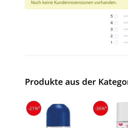
Noch keine Kundenrezensionen vorhanden.
5
4
3
2
1
Produkte aus der Katego
4
4
-21%
-36%