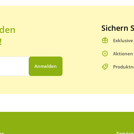
Sichern S
 den
!
Exklusiv
Aktionen
Anmelden
Produktn
ns
Service