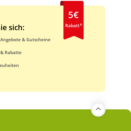
5€
6
ie sich:
Rabatt
e Angebote & Gutscheine
 & Rabatte
euheiten