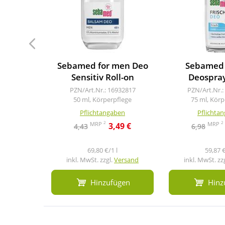
Sebamed for men Deo
Sebamed 
Sensitiv Roll-on
Deospray
PZN/Art.Nr.: 16932817
PZN/Art.Nr.:
50 ml, Körperpflege
75 ml, Körp
Pflichtangaben
Pflichta
2
2
MRP
MRP
3,49 €
4,43
6,98
69,80 €/1 l
59,87 €
inkl. MwSt. zzgl.
Versand
inkl. MwSt. zz
Hinzufügen
Hinz