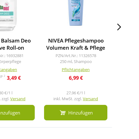
 Balsam Deo
NIVEA Pflegeshampoo
Seba
ve Roll-on
Volumen Kraft & Pflege
Deo
Nr.: 16932881
PZN/Art.Nr.: 11326578
PZN/A
Körperpflege
250 ml, Shampoo
75 m
htangaben
Pflichtangaben
Pf
2
RP
3,49 €
6,99 €
6,3
80 €/1 l
27,96 €/1 l
 zzgl.
Versand
inkl. MwSt. zzgl.
Versand
inkl. M
inzufügen
Hinzufügen