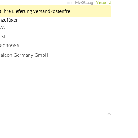
inkl. MwSt. zzgl.
Versand
 Ihre Lieferung versandkostenfrei!
inzufügen
.v.
 St
8030966
aleon Germany GmbH