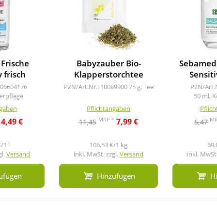
Frische
Babyzauber Bio-
Sebamed
 frisch
Klapperstorchtee
Sensiti
 06604176
PZN/Art.Nr.: 10089900
75 g, Tee
PZN/Art.
erpflege
50 ml, 
ngaben
Pflichtangaben
Pflic
2
MRP
M
4,49 €
7,99 €
11,45
5,47
/1 l
106,53 €/1 kg
69,
gl.
Versand
inkl. MwSt. zzgl.
Versand
inkl. MwSt.
ufügen
Hinzufügen
H