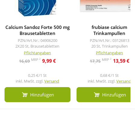
Calcium Sandoz Forte 500 mg
frubiase calcium
Brausetabletten
Trinkampullen
PZN/Art.Nr.: 04906200
PZN/Art.Nr.: 03126813
2X20 St, Brausetabletten
20 St, Trinkampullen
Pflichtangaben
Pflichtangaben
2
2
MRP
MRP
9,99 €
13,59 €
16,69
17,75
0,25 €/1 St
0,68 €/1 St
inkl. MwSt. zzgl.
Versand
inkl. MwSt. zzgl.
Versand
Hinzufügen
Hinzufügen