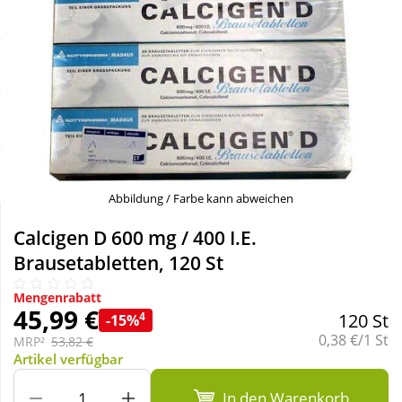
Sale
Körperpflege & Kosmetik
Schnäppchen
Liebe & Erotik
Sparsets
Mutter & Kind
Täglich gut versorgt
Nahrungsergänzung
Abbildung / Farbe kann abweichen
Natur & Homöopathie
Calcigen D 600 mg / 400 I.E.
Brausetabletten, 120 St
Sanitätshaus
Mengenrabatt
45,99 €
4
120 St
-15%
Grundpreis:
0,38 €/1 St
Sport & Fitness
MRP²
53,82 €
Artikel verfügbar
Tierbedarf
In den Warenkorb