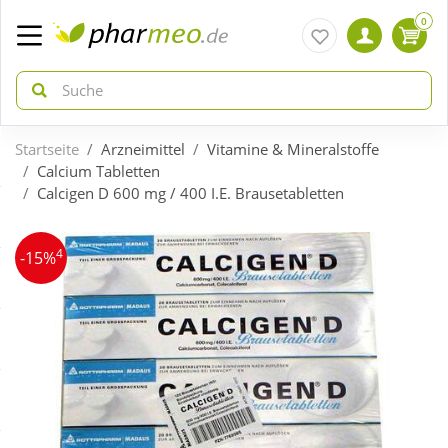
0
Startseite
Arzneimittel
Vitamine & Mineralstoffe
zurück
zurück
Calcium Tabletten
Calcigen D 600 mg / 400 I.E. Brausetabletten
ÜBERSICHT AKTIONEN
ÜBERSICHT KATEGORIEN
4
-15%
Aktuelle Coupons
Arzneimittel
Gratis dazu
Bio & Genuss
Neuheiten
Diabetes