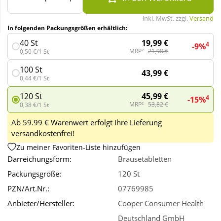
inkl. MwSt. zzgl.
Versand
Wellness
In folgenden Packungsgrößen erhältlich:
19,99 €
40 St
4
-9%
MRP²
21,98 €
0,50 €/1 St
100 St
43,99 €
0,44 €/1 St
45,99 €
120 St
4
-15%
MRP²
53,82 €
0,38 €/1 St
Ab 59.99 € Warenwert erfolgt Ihre Lieferung
versandkostenfrei!
Zu meiner Favoriten-Liste hinzufügen
Darreichungsform:
Brausetabletten
Packungsgröße:
120 St
PZN/Art.Nr.:
07769985
Anbieter/Hersteller:
Cooper Consumer Health
Deutschland GmbH