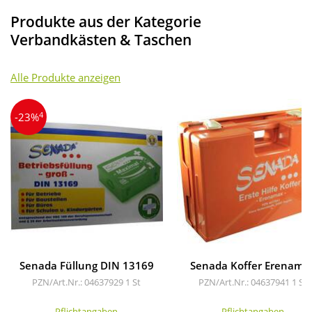
Produkte aus der Kategorie
Verbandkästen & Taschen
Alle Produkte anzeigen
4
-23%
Senada Füllung DIN 13169
Senada Koffer Erenama
PZN/Art.Nr.: 04637929
1 St
PZN/Art.Nr.: 04637941
1 St
Pflichtangaben
Pflichtangaben