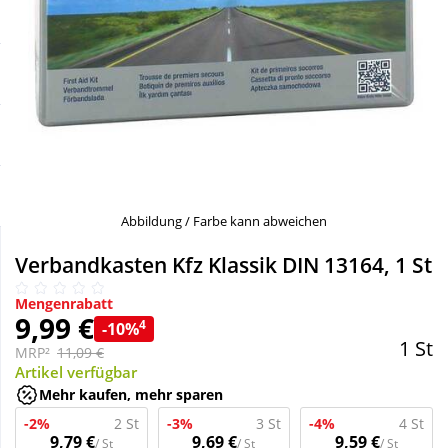
Sale
Körperpflege & Kosmetik
Schnäppchen
Liebe & Erotik
Sparsets
Mutter & Kind
Täglich gut versorgt
Nahrungsergänzung
Abbildung / Farbe kann abweichen
Natur & Homöopathie
Verbandkasten Kfz Klassik DIN 13164, 1 St
Mengenrabatt
Sanitätshaus
9,99 €
4
-10%
1 St
MRP²
11,09 €
Artikel verfügbar
Sport & Fitness
Mehr kaufen, mehr sparen
-2%
2 St
-3%
3 St
-4%
4 St
Tierbedarf
9,79 €
9,69 €
9,59 €
/ St
/ St
/ St