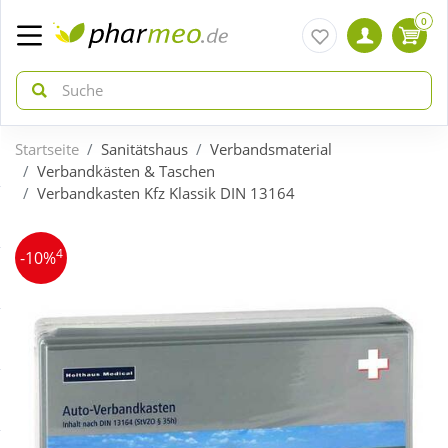
0
Startseite
Sanitätshaus
Verbandsmaterial
zurück
zurück
Verbandkästen & Taschen
Verbandkasten Kfz Klassik DIN 13164
ÜBERSICHT AKTIONEN
ÜBERSICHT KATEGORIEN
4
-10%
Aktuelle Coupons
Arzneimittel
Gratis dazu
Bio & Genuss
Neuheiten
Diabetes