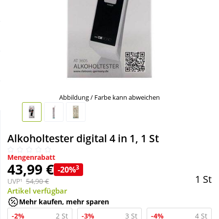
Sale
Körperpflege & Kosmetik
Schnäppchen
Liebe & Erotik
Sparsets
Mutter & Kind
Täglich gut versorgt
Nahrungsergänzung
Abbildung / Farbe kann abweichen
Natur & Homöopathie
Alkoholtester digital 4 in 1, 1 St
Sanitätshaus
Mengenrabatt
43,99 €
3
-20%
1 St
UVP¹
54,90 €
Sport & Fitness
Artikel verfügbar
Mehr kaufen, mehr sparen
Tierbedarf
-2%
2 St
-3%
3 St
-4%
4 St