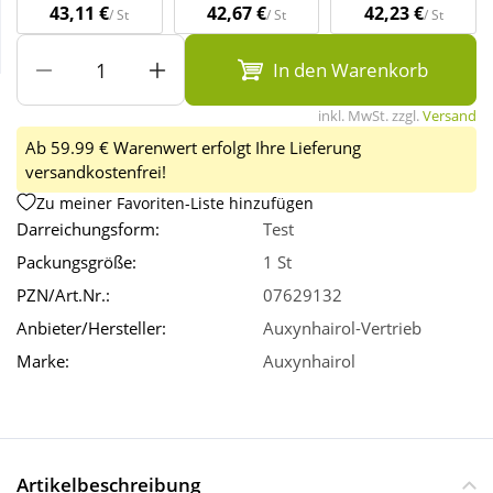
43,11 €
42,67 €
42,23 €
/ St
/ St
/ St
Wellness
In den Warenkorb
inkl. MwSt. zzgl.
Versand
Ab 59.99 € Warenwert erfolgt Ihre Lieferung
versandkostenfrei!
Zu meiner Favoriten-Liste hinzufügen
Darreichungsform:
Test
Packungsgröße:
1 St
PZN/Art.Nr.:
07629132
Anbieter/Hersteller:
Auxynhairol-Vertrieb
Marke:
Auxynhairol
Artikelbeschreibung