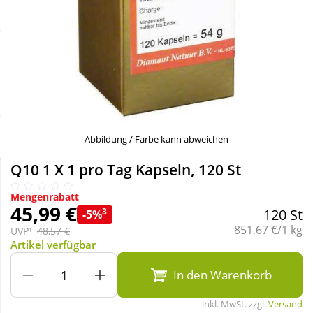
Sale
Körperpflege & Kosmetik
Schnäppchen
Liebe & Erotik
Sparsets
Mutter & Kind
Täglich gut versorgt
Nahrungsergänzung
Abbildung / Farbe kann abweichen
Q10 1 X 1 pro Tag Kapseln, 120 St
Natur & Homöopathie
Mengenrabatt
45,99 €
3
120 St
-5%
Sanitätshaus
Grundpreis:
851,67 €/1 kg
UVP¹
48,57 €
Artikel verfügbar
Sport & Fitness
In den Warenkorb
inkl. MwSt. zzgl.
Versand
Tierbedarf