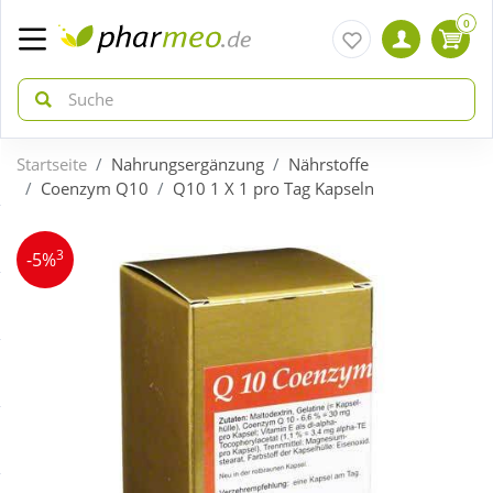
0
Startseite
Nahrungsergänzung
Nährstoffe
zurück
zurück
Coenzym Q10
Q10 1 X 1 pro Tag Kapseln
ÜBERSICHT AKTIONEN
ÜBERSICHT KATEGORIEN
3
-5%
Aktuelle Coupons
Arzneimittel
Gratis dazu
Bio & Genuss
Neuheiten
Diabetes