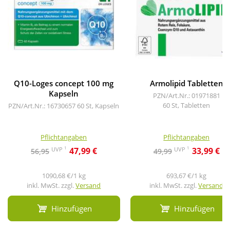
Q10-Loges concept 100 mg
Armolipid Tabletten
Kapseln
PZN/Art.Nr.: 01971881
60 St, Tabletten
PZN/Art.Nr.: 16730657
60 St, Kapseln
Pflichtangaben
Pflichtangaben
1
1
UVP
UVP
47,99 €
33,99 €
56,95
49,99
1090,68 €/1 kg
693,67 €/1 kg
inkl. MwSt. zzgl.
Versand
inkl. MwSt. zzgl.
Versand
Hinzufügen
Hinzufügen