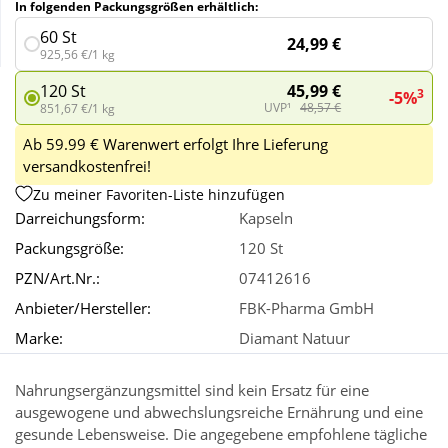
In folgenden Packungsgrößen erhältlich:
60 St
24,99 €
Wellness
925,56 €/1 kg
45,99 €
120 St
3
-5%
UVP¹
48,57 €
851,67 €/1 kg
Ab 59.99 € Warenwert erfolgt Ihre Lieferung
versandkostenfrei!
Zu meiner Favoriten-Liste hinzufügen
Darreichungsform:
Kapseln
Packungsgröße:
120 St
PZN/Art.Nr.:
07412616
Anbieter/Hersteller:
FBK-Pharma GmbH
Marke:
Diamant Natuur
Nahrungsergänzungsmittel sind kein Ersatz für eine
ausgewogene und abwechslungsreiche Ernährung und eine
gesunde Lebensweise. Die angegebene empfohlene tägliche