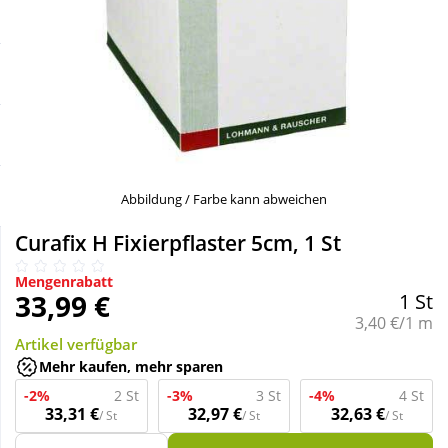
Sale
Körperpflege & Kosmetik
Schnäppchen
Liebe & Erotik
Sparsets
Mutter & Kind
Täglich gut versorgt
Nahrungsergänzung
Abbildung / Farbe kann abweichen
Curafix H Fixierpflaster 5cm, 1 St
Natur & Homöopathie
Mengenrabatt
33,99 €
1 St
Sanitätshaus
Grundpreis:
3,40 €/1 m
Artikel verfügbar
Mehr kaufen, mehr sparen
Sport & Fitness
-2%
2 St
-3%
3 St
-4%
4 St
33,31 €
32,97 €
32,63 €
/ St
/ St
/ St
Tierbedarf