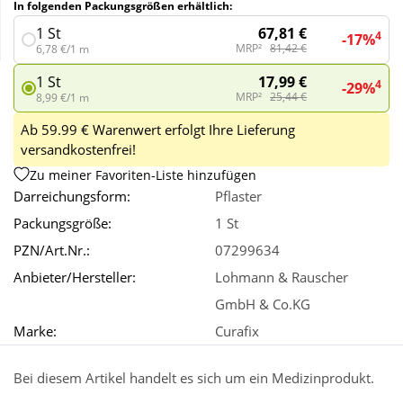
In folgenden Packungsgrößen erhältlich:
67,81 €
1 St
4
-17%
Wellness
MRP²
81,42 €
6,78 €/1 m
17,99 €
1 St
4
-29%
MRP²
25,44 €
8,99 €/1 m
Ab 59.99 € Warenwert erfolgt Ihre Lieferung
versandkostenfrei!
Zu meiner Favoriten-Liste hinzufügen
Darreichungsform:
Pflaster
Packungsgröße:
1 St
PZN/Art.Nr.:
07299634
Anbieter/Hersteller:
Lohmann & Rauscher
GmbH & Co.KG
Marke:
Curafix
Bei diesem Artikel handelt es sich um ein Medizinprodukt.