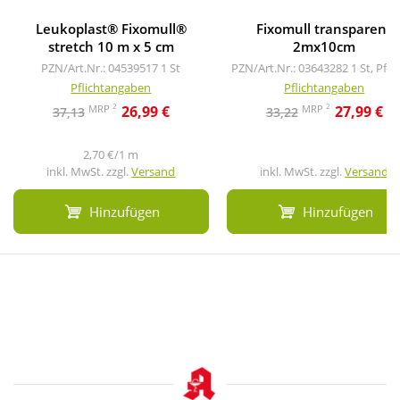
Leukoplast® Fixomull®
Fixomull transparent
stretch 10 m x 5 cm
2mx10cm
PZN/Art.Nr.: 04539517
1 St
PZN/Art.Nr.: 03643282
1 St, Pfla
Pflichtangaben
Pflichtangaben
2
2
MRP
MRP
26,99 €
27,99 €
37,13
33,22
2,70 €/1 m
inkl. MwSt. zzgl.
Versand
inkl. MwSt. zzgl.
Versand
Hinzufügen
Hinzufügen