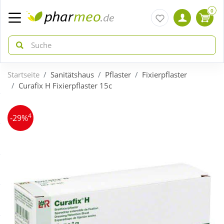
0
Startseite
Sanitätshaus
Pflaster
Fixierpflaster
zurück
zurück
Curafix H Fixierpflaster 15c
ÜBERSICHT AKTIONEN
ÜBERSICHT KATEGORIEN
4
-29%
Aktuelle Coupons
Arzneimittel
Gratis dazu
Bio & Genuss
Neuheiten
Diabetes