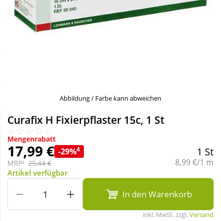
Sale
Körperpflege & Kosmetik
Schnäppchen
Liebe & Erotik
Sparsets
Mutter & Kind
Täglich gut versorgt
Nahrungsergänzung
Abbildung / Farbe kann abweichen
Curafix H Fixierpflaster 15c, 1 St
Natur & Homöopathie
Mengenrabatt
17,99 €
4
1 St
-29%
Sanitätshaus
Grundpreis:
8,99 €/1 m
MRP²
25,44 €
Artikel verfügbar
Sport & Fitness
In den Warenkorb
inkl. MwSt. zzgl.
Versand
Tierbedarf