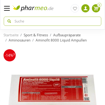
0
Startseite
Sport & Fitness
Aufbaupräparate
zurück
zurück
Aminosäuren
Aminofit 8000 Liquid Ampullen
ÜBERSICHT AKTIONEN
ÜBERSICHT KATEGORIEN
3
-14%
Aktuelle Coupons
Arzneimittel
Gratis dazu
Bio & Genuss
Neuheiten
Diabetes