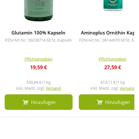
Glutamin 100% Kapseln
Aminoplus Ornithin Kaps
PZN/Art.Nr.: 09238714
60 St, Kapseln
PZN/Art.Nr.: 06144970
60 St, Kap
Pflichtangaben
Pflichtangaben
19,59 €
27,59 €
530,89 €/1 kg
613,11 €/1 kg
inkl. MwSt. zzgl.
Versand
inkl. MwSt. zzgl.
Versand
Hinzufügen
Hinzufügen