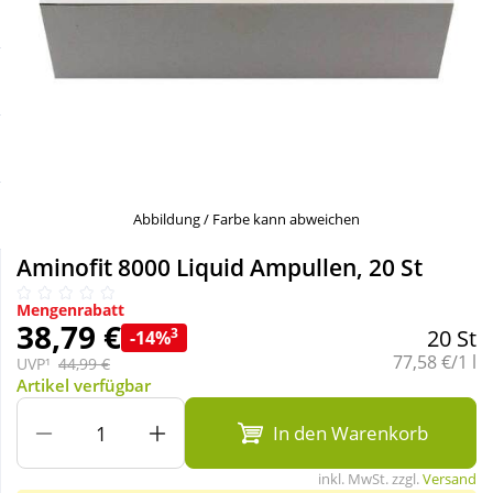
Sale
Körperpflege & Kosmetik
Schnäppchen
Liebe & Erotik
Sparsets
Mutter & Kind
Täglich gut versorgt
Nahrungsergänzung
Abbildung / Farbe kann abweichen
Aminofit 8000 Liquid Ampullen, 20 St
Natur & Homöopathie
Mengenrabatt
38,79 €
3
20 St
-14%
Sanitätshaus
Grundpreis:
77,58 €/1 l
UVP¹
44,99 €
Artikel verfügbar
Sport & Fitness
In den Warenkorb
inkl. MwSt. zzgl.
Versand
Tierbedarf