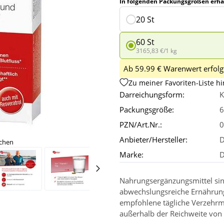
In folgenden Packungsgrößen erhäl
20 St
60 St
3165,83 €/1 kg
Ab 59.99 € Warenwert erfolgt
Zu meiner Favoriten-Liste h
Darreichungsform:
K
Packungsgröße:
6
PZN/Art.Nr.:
0
Anbieter/Hersteller:
D
ichen
Marke:
D
Nahrungsergänzungsmittel sin
abwechslungsreiche Ernährun
empfohlene tägliche Verzehrm
außerhalb der Reichweite von 