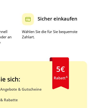
Sicher einkaufen
hnell
Wählen Sie die für Sie bequemste
oder an
Zahlart.
b
5€
6
ie sich:
Rabatt
e Angebote & Gutscheine
 & Rabatte