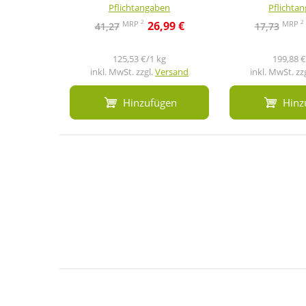
Pflichtangaben
Pflichta
2
2
MRP
MRP
26,99 €
41,27
17,73
125,53 €/1 kg
199,88 €
inkl. MwSt. zzgl.
Versand
inkl. MwSt. zz
Hinzufügen
Hinz