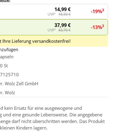
tlich:
14,99 €
3
-19%
UVP¹
18,50 €
37,99 €
3
-13%
UVP¹
43,70 €
 Ihre Lieferung versandkostenfrei!
inzufügen
apseln
0 St
7125710
r. Wolz Zell GmbH
r. Wolz
d kein Ersatz für eine ausgewogene und
g und eine gesunde Lebensweise. Die angegebene
enge darf nicht überschritten werden. Das Produkt
kleinen Kindern lagern.