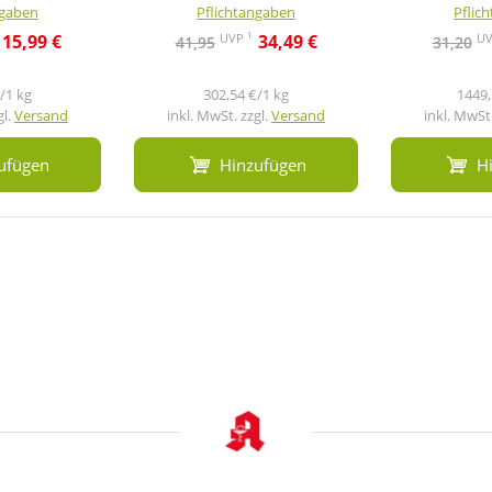
ngaben
Pflichtangaben
Pflic
1
UVP
U
15,99 €
34,49 €
41,95
31,20
/1 kg
302,54 €/1 kg
1449,
gl.
Versand
inkl. MwSt. zzgl.
Versand
inkl. MwSt.
ufügen
Hinzufügen
H