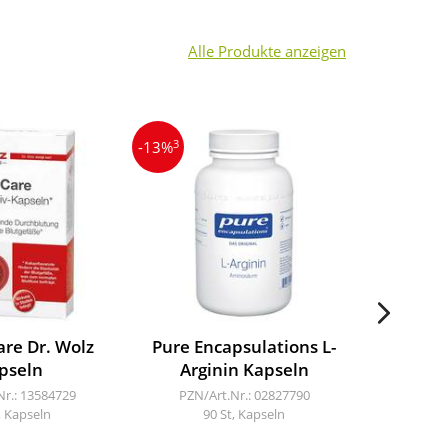
Alle Produkte anzeigen
3
3
-13%
-12%
are Dr. Wolz
Pure Encapsulations L-
Vasol
pseln
Arginin Kapseln
Fil
Nr.: 13584729
PZN/Art.Nr.: 02827790
PZN/A
, Kapseln
90 St, Kapseln
240 S