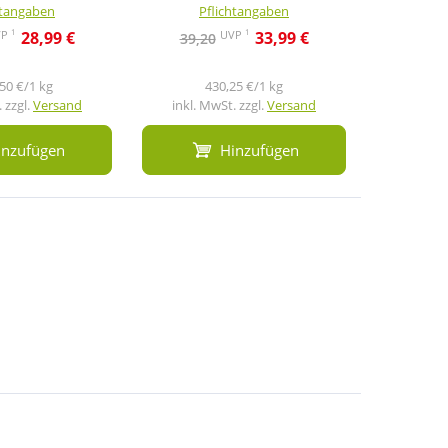
htangaben
Pflichtangaben
Pf
1
1
VP
UVP
28,99 €
33,99 €
39,20
72,9
50 €/1 kg
430,25 €/1 kg
2
 zzgl.
Versand
inkl. MwSt. zzgl.
Versand
inkl. M
inzufügen
Hinzufügen