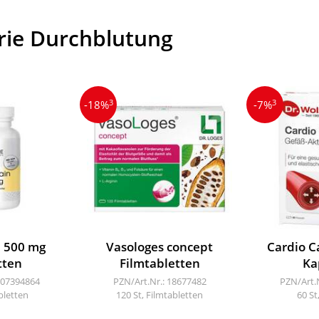
rie Durchblutung
3
3
-18%
-7%
 500 mg
Vasologes concept
Cardio C
tten
Filmtabletten
Ka
 07394864
PZN/Art.Nr.: 18677482
PZN/Art.
bletten
120 St, Filmtabletten
60 St