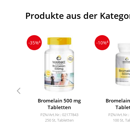
Produkte aus der Katego
4
4
-35%
-10%
Bromelain 500 mg
Bromelain
Tabletten
Table
PZN/Art.Nr.: 02177843
PZN/Art.Nr.:
250 St, Tabletten
100 St, Ta