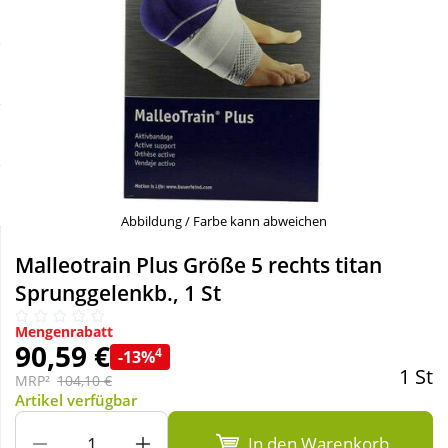
Sale
Körperpflege & Kosmetik
Schnäppchen
Liebe & Erotik
Sparsets
Mutter & Kind
Täglich gut versorgt
Nahrungsergänzung
Abbildung / Farbe kann abweichen
Natur & Homöopathie
Malleotrain Plus Größe 5 rechts titan
Sprunggelenkb., 1 St
Sanitätshaus
Mengenrabatt
90,59 €
4
-13%
1 St
Sport & Fitness
MRP²
104,10 €
Artikel verfügbar
Tierbedarf
In den Warenkorb