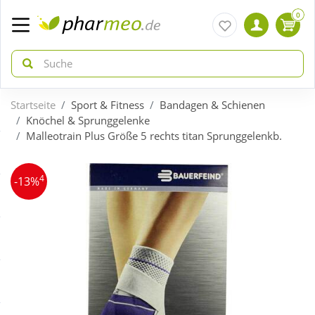
0
Startseite
Sport & Fitness
Bandagen & Schienen
zurück
zurück
Knöchel & Sprunggelenke
Malleotrain Plus Größe 5 rechts titan Sprunggelenkb.
ÜBERSICHT AKTIONEN
ÜBERSICHT KATEGORIEN
4
-13%
Aktuelle Coupons
Arzneimittel
Gratis dazu
Bio & Genuss
Neuheiten
Diabetes