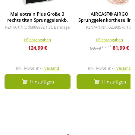
Malleotrain Plus Größe 3
AIRCAST® AIRGO
rechts titan Sprunggelenkb.
Sprunggelenkorthese link
PZN/Art.Nr.: 06908982
1 St, Bandage
PZN/Art.Nr.: 02593576
1 St
Pflichtangaben
Pflichtangaben
1
UVP
124,99 €
81,99 €
99,70
inkl. MwSt. inkl.
Versand
inkl. MwSt. inkl.
Versand
Hinzufügen
Hinzufügen