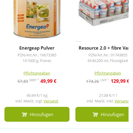
Energeap Pulver
Resource 2.0 + fibre Vanil
PZN/Art.Nr.: 16673385
PZN/Art.Nr.: 01743855
1X1000 g, Pulver
6X4X200 ml, Flüssigkeit
Pflichtangaben
Pflichtangaben
2
1
MRP
UVP
49,99 €
129,99 €
57,83
174,26
49,99 €/1 kg
27,08 €/1 l
inkl. MwSt. zzgl.
Versand
inkl. MwSt. inkl.
Versand
Hinzufügen
Hinzufügen