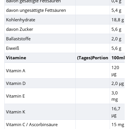
davon gesättigte Fettsäuren
0,4 g
davon ungesättigte Fettsäuren
5,4 g
Kohlenhydrate
18,8 g
davon Zucker
5,6 g
Ballaststoffe
2,0 g
Eiweiß
5,6 g
Vitamine
(Tages)Portion
100ml
120
Vitamin A
µg
Vitamin D
2,0 µg
3,0
Vitamin E
mg
16,7
Vitamin K
µg
Vitamin C / Ascorbinsäure
15 mg