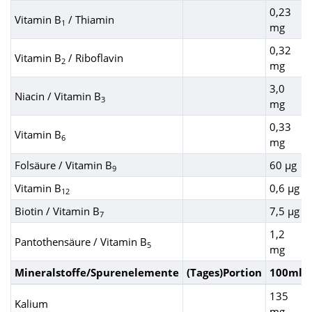
0,23
Vitamin B
/ Thiamin
1
mg
0,32
Vitamin B
/ Riboflavin
2
mg
3,0
Niacin / Vitamin B
3
mg
0,33
Vitamin B
6
mg
Folsäure / Vitamin B
60 µg
9
Vitamin B
0,6 µg
12
Biotin / Vitamin B
7,5 µg
7
1,2
Pantothensäure / Vitamin B
5
mg
Mineralstoffe/Spurenelemente
(Tages)Portion
100ml
135
Kalium
mg