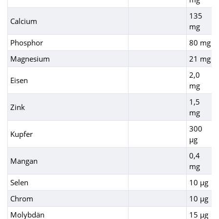
135
Calcium
mg
Phosphor
80 mg
Magnesium
21 mg
2,0
Eisen
mg
1,5
Zink
mg
300
Kupfer
µg
0,4
Mangan
mg
Selen
10 µg
Chrom
10 µg
Molybdän
15 µg