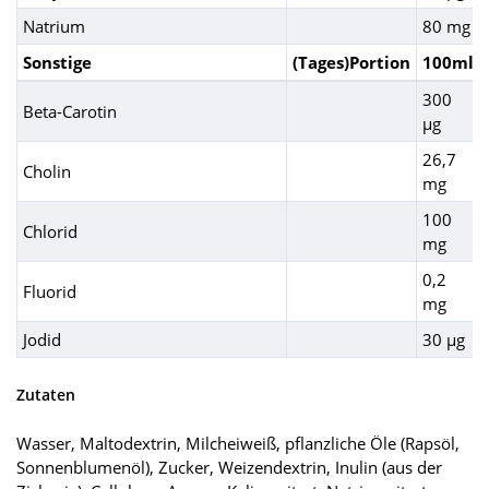
Natrium
80 mg
Sonstige
(Tages)Portion
100ml
300
Beta-Carotin
µg
26,7
Cholin
mg
100
Chlorid
mg
0,2
Fluorid
mg
Jodid
30 µg
Zutaten
Wasser, Maltodextrin, Milcheiweiß, pflanzliche Öle (Rapsöl,
Sonnenblumenöl), Zucker, Weizendextrin, Inulin (aus der