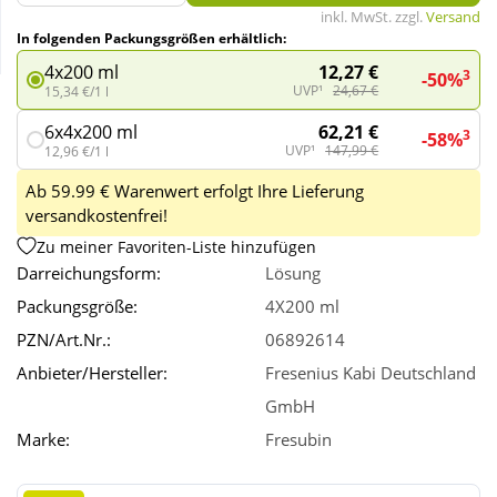
inkl. MwSt. zzgl.
Versand
In folgenden Packungsgrößen erhältlich:
Wellness
12,27 €
4x200 ml
3
-50%
UVP¹
24,67 €
15,34 €/1 l
62,21 €
6x4x200 ml
3
-58%
UVP¹
147,99 €
12,96 €/1 l
Ab 59.99 € Warenwert erfolgt Ihre Lieferung
versandkostenfrei!
Zu meiner Favoriten-Liste hinzufügen
Darreichungsform:
Lösung
Packungsgröße:
4X200 ml
PZN/Art.Nr.:
06892614
Anbieter/Hersteller:
Fresenius Kabi Deutschland
GmbH
Marke:
Fresubin