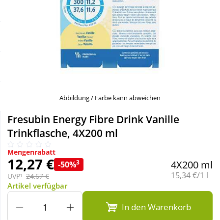
Sale
Körperpflege & Kosmetik
Schnäppchen
Liebe & Erotik
Sparsets
Mutter & Kind
Täglich gut versorgt
Nahrungsergänzung
Abbildung / Farbe kann abweichen
Fresubin Energy Fibre Drink Vanille
Natur & Homöopathie
Trinkflasche, 4X200 ml
Mengenrabatt
Sanitätshaus
12,27 €
3
4X200 ml
-50%
Grundpreis:
15,34 €/1 l
UVP¹
24,67 €
Artikel verfügbar
Sport & Fitness
In den Warenkorb
Tierbedarf