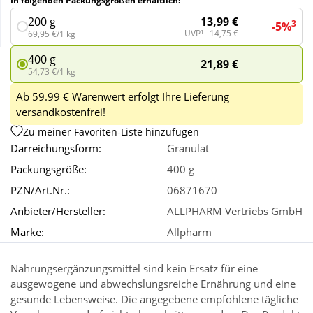
In folgenden Packungsgrößen erhältlich:
13,99 €
200 g
3
-5%
UVP¹
14,75 €
69,95 €/1 kg
Wellness
400 g
21,89 €
54,73 €/1 kg
Ab 59.99 € Warenwert erfolgt Ihre Lieferung
versandkostenfrei!
Zu meiner Favoriten-Liste hinzufügen
Darreichungsform:
Granulat
Packungsgröße:
400 g
PZN/Art.Nr.:
06871670
Anbieter/Hersteller:
ALLPHARM Vertriebs GmbH
Marke:
Allpharm
Nahrungsergänzungsmittel sind kein Ersatz für eine
ausgewogene und abwechslungsreiche Ernährung und eine
gesunde Lebensweise. Die angegebene empfohlene tägliche