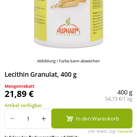
Sale
Körperpflege & Kosmetik
Schnäppchen
Liebe & Erotik
Sparsets
Mutter & Kind
Täglich gut versorgt
Nahrungsergänzung
Abbildung / Farbe kann abweichen
Lecithin Granulat, 400 g
Natur & Homöopathie
Mengenrabatt
21,89 €
400 g
Sanitätshaus
Grundpreis:
54,73 €/1 kg
Artikel verfügbar
Sport & Fitness
In den Warenkorb
inkl. MwSt. zzgl.
Versand
Tierbedarf