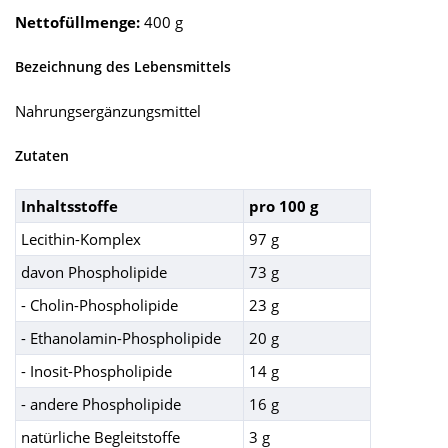
Nettofüllmenge:
400 g
Bezeichnung des Lebensmittels
Nahrungsergänzungsmittel
Zutaten
Inhaltsstoffe
pro 100 g
Lecithin-Komplex
97 g
davon Phospholipide
73 g
- Cholin-Phospholipide
23 g
- Ethanolamin-Phospholipide
20 g
- Inosit-Phospholipide
14 g
- andere Phospholipide
16 g
natürliche Begleitstoffe
3 g