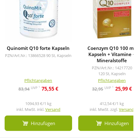
Quinomit Q10 forte Kapseln
Coenzym Q10 100 mg
Kapseln + Vitamine +
PZN/Art.Nr.: 13866528
90 St, Kapseln
Mineralstoffe
PZN/Art.Nr.: 14217720
120 St, Kapseln
Pflichtangaben
Pflichtangaben
1
1
UVP
UVP
75,55 €
25,99 €
83,94
32,95
1094,93 €/1 kg
412,54 €/1 kg
inkl. MwSt. inkl.
Versand
inkl. MwSt. zzgl.
Versand
Hinzufügen
Hinzufügen