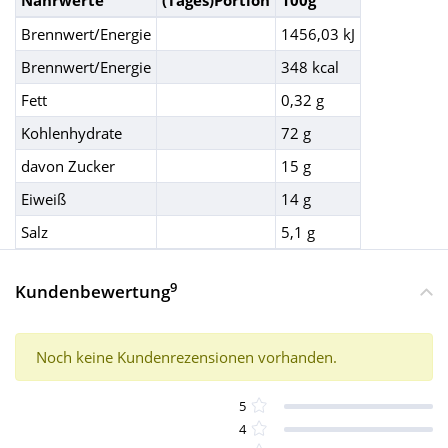
Nährwerte
(Tages)Portion
100g
Brennwert/Energie
1456,03 kJ
Brennwert/Energie
348 kcal
Fett
0,32 g
Kohlenhydrate
72 g
davon Zucker
15 g
Eiweiß
14 g
Salz
5,1 g
9
Kundenbewertung
Noch keine Kundenrezensionen vorhanden.
5
4