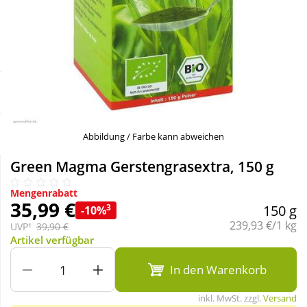
Sale
Körperpflege & Kosmetik
Schnäppchen
Liebe & Erotik
Sparsets
Mutter & Kind
Täglich gut versorgt
Nahrungsergänzung
Abbildung / Farbe kann abweichen
Green Magma Gerstengrasextra, 150 g
Natur & Homöopathie
Mengenrabatt
35,99 €
3
150 g
-10%
Sanitätshaus
Grundpreis:
239,93 €/1 kg
UVP¹
39,90 €
Artikel verfügbar
Sport & Fitness
In den Warenkorb
inkl. MwSt. zzgl.
Versand
Tierbedarf