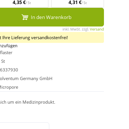
4,35 €
4,31 €
/ St
/ St
In den Warenkorb
inkl. MwSt. zzgl.
Versand
 Ihre Lieferung versandkostenfrei!
inzufügen
flaster
 St
6337930
olventum Germany GmbH
icropore
 sich um ein Medizinprodukt.