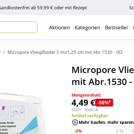
sandkostenfrei ab 59.99 € oder mit Rezept
Sc
Aktionen
Kategorien
Bestseller
r
Micropore Vliespflaster 5 mx1,25 cm mit Abr.1530 - 0D
Micropore Vli
mit Abr.1530 - 
Mengenrabatt
4,49 €
4
-58%
MRP²
10,65 €
Artikel verfügbar
Mehr kaufen, mehr sparen
-2%
2 St