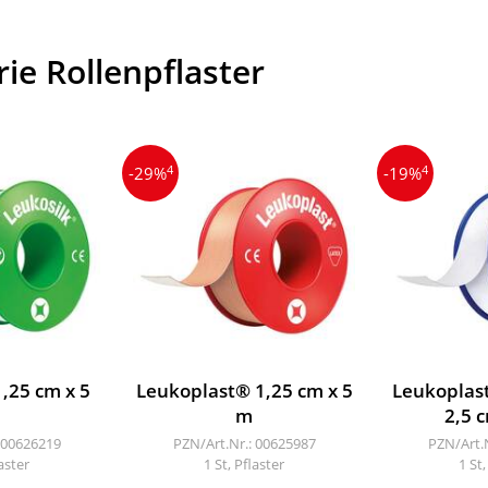
ie Rollenpflaster
4
4
-29%
-19%
,25 cm x 5
Leukoplast® 1,25 cm x 5
Leukoplas
m
2,5 
 00626219
PZN/Art.Nr.: 00625987
PZN/Art.
laster
1 St, Pflaster
1 St,