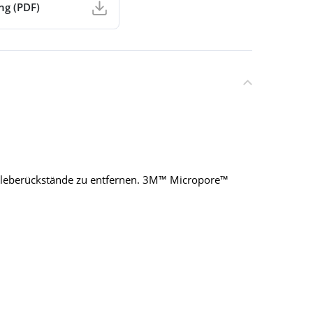
ng (PDF)
hne Kleberückstände zu entfernen. 3M™ Micropore™