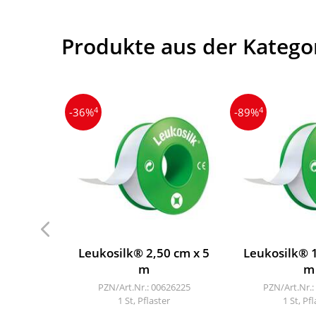
Produkte aus der Kategor
4
4
-36%
-89%
Leukosilk® 2,50 cm x 5
Leukosilk® 1
m
m
PZN/Art.Nr.: 00626225
PZN/Art.Nr.:
1 St, Pflaster
1 St, Pf