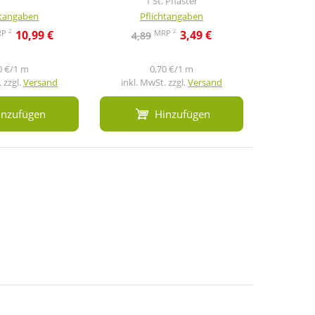
1 St, Pflaster
1
htangaben
Pflichtangaben
Pf
2
2
RP
MRP
10,99 €
3,49 €
4,89
0 €/1 m
0,70 €/1 m
 zzgl.
Versand
inkl. MwSt. zzgl.
Versand
inkl. M
inzufügen
Hinzufügen