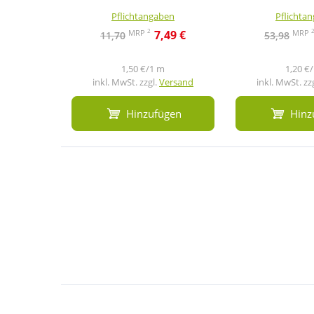
Pflichtangaben
Pflichta
2
MRP
MRP
7,49 €
11,70
53,98
1,50 €/1 m
1,20 €
inkl. MwSt. zzgl.
Versand
inkl. MwSt. zz
Hinzufügen
Hinz