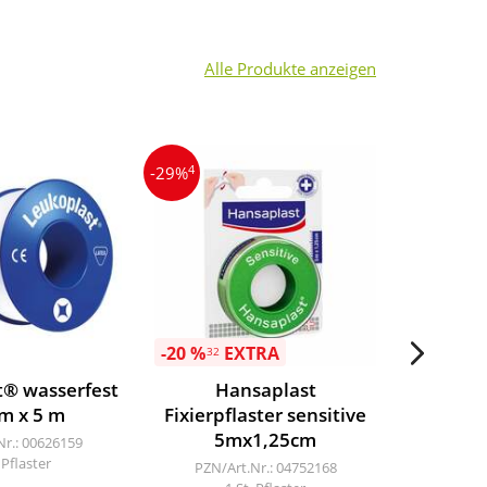
Alle Produkte anzeigen
4
-29%
-20 %
EXTRA
-20 %
E
32
32
t® wasserfest
Hansaplast
H
cm x 5 m
Fixierpflaster sensitive
Fixierp
5mx1,25cm
5
Nr.: 00626159
 Pflaster
PZN/Art.Nr.: 04752168
PZN/A