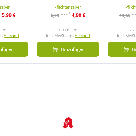
ngaben
Pflichtangaben
Pflic
2
2
MRP
M
5,99 €
4,99 €
6,99
13,65
/1 m
1,00 €/1 m
2,2
gl.
Versand
inkl. MwSt. zzgl.
Versand
inkl. MwSt.
ufügen
Hinzufügen
H