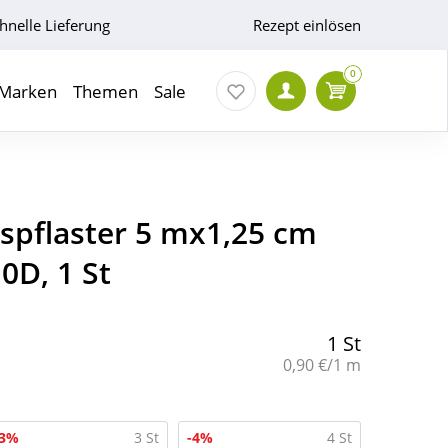
hnelle Lieferung
Rezept einlösen
0
Marken
Themen
Sale
espflaster 5 mx1,25 cm
0D, 1 St
1 St
Grundpreis:
0,90 €/1 m
-3%
3 St
-4%
4 St