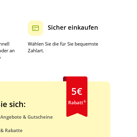
Sicher einkaufen
hnell
Wählen Sie die für Sie bequemste
oder an
Zahlart.
b
5€
6
ie sich:
Rabatt
e Angebote & Gutscheine
 & Rabatte