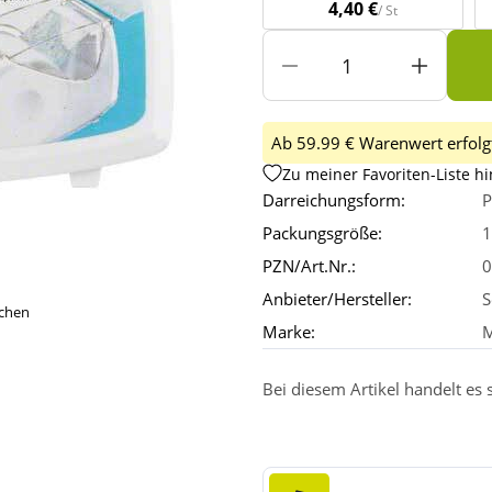
4,40 €
/ St
Ab 59.99 € Warenwert erfolgt
Zu meiner Favoriten-Liste h
Darreichungsform:
P
Packungsgröße:
1
PZN/Art.Nr.:
0
Anbieter/Hersteller:
S
ichen
Marke:
M
Bei diesem Artikel handelt es