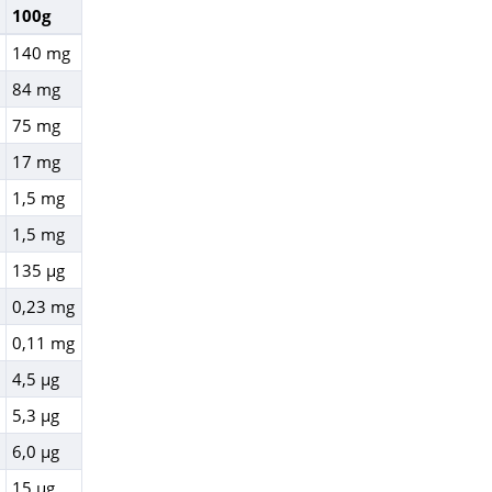
100g
140 mg
84 mg
75 mg
17 mg
1,5 mg
1,5 mg
135 µg
0,23 mg
0,11 mg
4,5 µg
5,3 µg
6,0 µg
15 µg