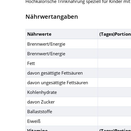
Hochkalorische Trinknahrung speziell für Kinder mit
Nährwertangaben
Nährwerte
(Tages)Portion
Brennwert/Energie
Brennwert/Energie
Fett
davon gesättigte Fettsäuren
davon ungesättigte Fettsäuren
Kohlenhydrate
davon Zucker
Ballaststoffe
Eiweiß
Vitamine
(Tages)Portion