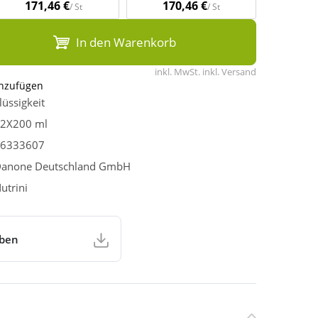
171,46 €
170,46 €
/ St
/ St
In den Warenkorb
inkl. MwSt. inkl. Versand
inzufügen
lüssigkeit
2X200 ml
6333607
anone Deutschland GmbH
utrini
aben