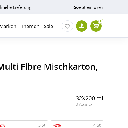
hnelle Lieferung
Rezept einlösen
0
Marken
Themen
Sale
Multi Fibre Mischkarton,
32X200 ml
Grundpreis:
27,26 €/1 l
-2%
3 St
-2%
4 St