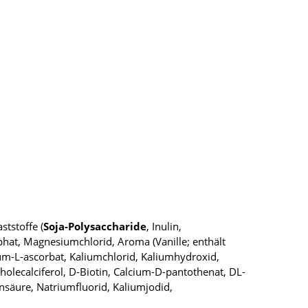
aststoffe (
Soja-Polysaccharide
, Inulin,
sphat, Magnesiumchlorid, Aroma (Vanille; enthält
rium-L-ascorbat, Kaliumchlorid, Kaliumhydroxid,
Cholecalciferol, D-Biotin, Calcium-D-pantothenat, DL-
nsäure, Natriumfluorid, Kaliumjodid,