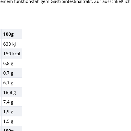
 einem funktionsfähigem Gastrointestinaltrakt. Zur ausschließlic
100g
630 kJ
150 kcal
6,8 g
0,7 g
6,1 g
18,8 g
7,4 g
1,9 g
1,5 g
100g