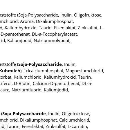
aststoffe (Soja-Polysaccharide, Inulin, Oligofruktose,
iumchlorid, Aroma, Dikaliumphosphat,
d, Kaliumhydroxid, Taurin, Eisenlaktat, Zinksulfat, L-
m-D-pantothenat, DL-a-Tocopherylacetat,
orid, Kaliumjodid, Natriummolybdat,
aststoffe (
Soja-Polysaccharide
, Inulin,
Kuhmilch
), Tricalciumphosphat, Magnesiumchlorid,
scorbat, Kaliumchlorid, Kaliumhydroxid, Taurin,
ciferol, D-Biotin, Calcium-D-pantothenat, DL-a-
äure, Natriumfluorid, Kaliumjodid,
 (
Soja-Polysaccharide
, Inulin, Oligofruktose,
umchlorid, Dikaliumphosphat, Calciumchlorid,
, Taurin, Eisenlaktat, Zinksulfat, L-Carnitin,