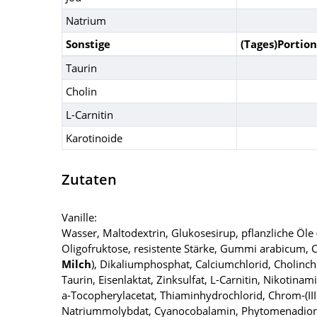
Natrium
Sonstige
(Tages)Portion
Taurin
Cholin
L-Carnitin
Karotinoide
Zutaten
Vanille:
Wasser, Maltodextrin, Glukosesirup, pflanzliche Öl
Oligofruktose, resistente Stärke, Gummi arabicum, Ce
Milch
), Dikaliumphosphat, Calciumchlorid, Cholinchl
Taurin, Eisenlaktat, Zinksulfat, L-Carnitin, Nikotina
a-Tocopherylacetat, Thiaminhydrochlorid, Chrom-(III
Natriummolybdat, Cyanocobalamin, Phytomenadion