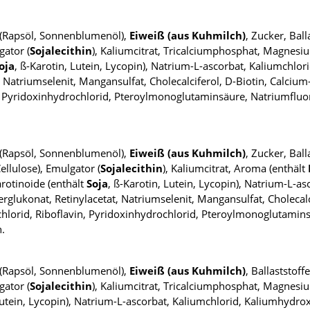
e (Rapsöl, Sonnenblumenöl),
Eiweiß (aus Kuhmilch)
, Zucker, Ball
gator (
Sojalecithin
), Kaliumcitrat, Tricalciumphosphat, Magnes
oja
, ß-Karotin, Lutein, Lycopin), Natrium-L-ascorbat, Kaliumchlori
, Natriumselenit, Mangansulfat, Cholecalciferol, D-Biotin, Calciu
in, Pyridoxinhydrochlorid, Pteroylmonoglutaminsäure, Natriumflu
e (Rapsöl, Sonnenblumenöl),
Eiweiß (aus Kuhmilch)
, Zucker, Ball
llulose), Emulgator (
Sojalecithin
), Kaliumcitrat, Aroma (enthält
rotinoide (enthält
Soja
, ß-Karotin, Lutein, Lycopin), Natrium-L-a
ferglukonat, Retinylacetat, Natriumselenit, Mangansulfat, Cholecal
chlorid, Riboflavin, Pyridoxinhydrochlorid, Pteroylmonoglutamins
.
e (Rapsöl, Sonnenblumenöl),
Eiweiß (aus Kuhmilch)
, Ballaststoffe
gator (
Sojalecithin
), Kaliumcitrat, Tricalciumphosphat, Magnesi
Lutein, Lycopin), Natrium-L-ascorbat, Kaliumchlorid, Kaliumhydroxid