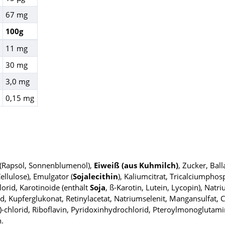
67 mg
100g
11 mg
30 mg
3,0 mg
0,15 mg
e (Rapsöl, Sonnenblumenöl),
Eiweiß (aus Kuhmilch)
, Zucker, Ball
llulose), Emulgator (
Sojalecithin
), Kaliumcitrat, Tricalciumpho
orid, Karotinoide (enthält
Soja
, ß-Karotin, Lutein, Lycopin), Nat
mid, Kupferglukonat, Retinylacetat, Natriumselenit, Mangansulfat, 
)-chlorid, Riboflavin, Pyridoxinhydrochlorid, Pteroylmonoglutami
.