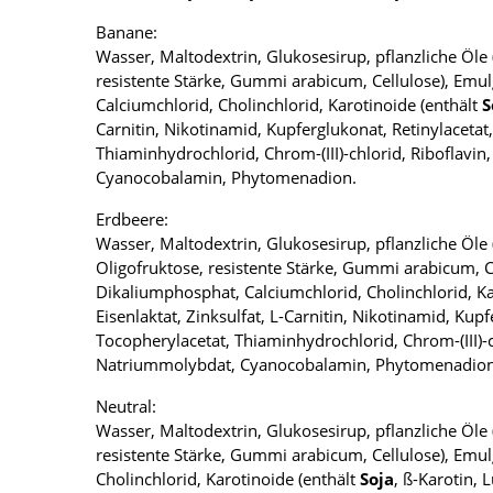
Banane:
Wasser, Maltodextrin, Glukosesirup, pflanzliche Öl
resistente Stärke, Gummi arabicum, Cellulose), Emul
Calciumchlorid, Cholinchlorid, Karotinoide (enthält
S
Carnitin, Nikotinamid, Kupferglukonat, Retinylacetat
Thiaminhydrochlorid, Chrom-(III)-chlorid, Riboflav
Cyanocobalamin, Phytomenadion.
Erdbeere:
Wasser, Maltodextrin, Glukosesirup, pflanzliche Öl
Oligofruktose, resistente Stärke, Gummi arabicum, Ce
Dikaliumphosphat, Calciumchlorid, Cholinchlorid, Ka
Eisenlaktat, Zinksulfat, L-Carnitin, Nikotinamid, Kup
Tocopherylacetat, Thiaminhydrochlorid, Chrom-(III)-
Natriummolybdat, Cyanocobalamin, Phytomenadion
Neutral:
Wasser, Maltodextrin, Glukosesirup, pflanzliche Öl
resistente Stärke, Gummi arabicum, Cellulose), Emul
Cholinchlorid, Karotinoide (enthält
Soja
, ß-Karotin, 