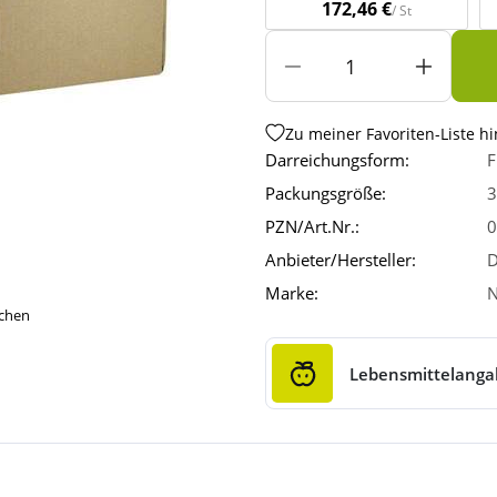
172,46 €
/ St
Zu meiner Favoriten-Liste h
Darreichungsform:
F
Packungsgröße:
3
PZN/Art.Nr.:
0
Anbieter/Hersteller:
D
Marke:
N
ichen
Lebensmittelang