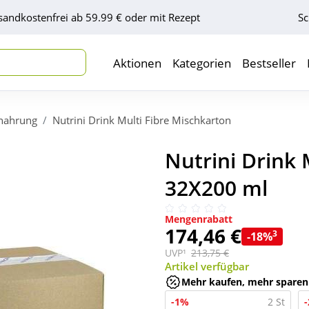
sandkostenfrei ab 59.99 € oder mit Rezept
Sc
Aktionen
Kategorien
Bestseller
nahrung
Nutrini Drink Multi Fibre Mischkarton
Nutrini Drink 
32X200 ml
Mengenrabatt
174,46 €
3
-18%
UVP¹
213,75 €
Artikel verfügbar
Mehr kaufen, mehr sparen
-1%
2 St