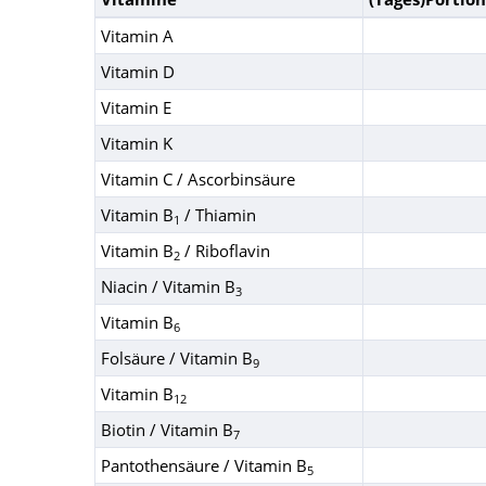
Vitamin A
Vitamin D
Vitamin E
Vitamin K
Vitamin C / Ascorbinsäure
Vitamin B
/ Thiamin
1
Vitamin B
/ Riboflavin
2
Niacin / Vitamin B
3
Vitamin B
6
Folsäure / Vitamin B
9
Vitamin B
12
Biotin / Vitamin B
7
Pantothensäure / Vitamin B
5