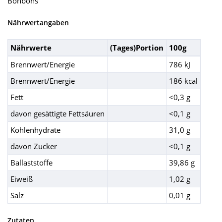
Bonbons
Nährwertangaben
Nährwerte
(Tages)Portion
100g
Brennwert/Energie
786 kJ
Brennwert/Energie
186 kcal
Fett
<0,3 g
davon gesättigte Fettsäuren
<0,1 g
Kohlenhydrate
31,0 g
davon Zucker
<0,1 g
Ballaststoffe
39,86 g
Eiweiß
1,02 g
Salz
0,01 g
Zutaten