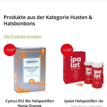
Produkte aus der Kategorie Husten &
Halsbonbons
Alle Produkte anzeigen
3
3
-16%
-12%
Cystus 052 Bio Halspastillen
Ipalat Halspastillen class
Honig Orange
PZN/Art.Nr.: 09942092