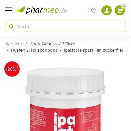
0
Startseite
Bio & Genuss
Süßes
zurück
zurück
Husten & Halsbonbons
Ipalat Halspastillen zuckerfrei
ÜBERSICHT AKTIONEN
ÜBERSICHT KATEGORIEN
3
-26%
Aktuelle Coupons
Arzneimittel
Gratis dazu
Bio & Genuss
Neuheiten
Diabetes