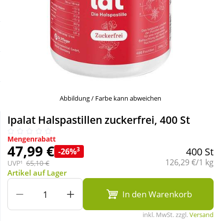
Sale
Körperpflege & Kosmetik
Schnäppchen
Liebe & Erotik
Sparsets
Mutter & Kind
Täglich gut versorgt
Nahrungsergänzung
Abbildung / Farbe kann abweichen
Ipalat Halspastillen zuckerfrei, 400 St
Natur & Homöopathie
Mengenrabatt
47,99 €
3
400 St
-26%
Sanitätshaus
Grundpreis:
126,29 €/1 kg
UVP¹
65,10 €
Artikel auf Lager
Sport & Fitness
In den Warenkorb
inkl. MwSt. zzgl.
Versand
Tierbedarf