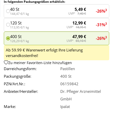
In folgenden Packungsgrößen erhältlich:
5,49 €
40 St
3
-26%
Wellness
UVP¹
7,40 €
144,47 €/1 kg
12,99 €
120 St
3
-31%
UVP¹
18,95 €
113,95 €/1 kg
47,99 €
400 St
3
-26%
UVP¹
65,10 €
126,29 €/1 kg
Ab 59.99 € Warenwert erfolgt Ihre Lieferung
versandkostenfrei!
Zu meiner Favoriten-Liste hinzufügen
Darreichungsform:
Pastillen
Packungsgröße:
400 St
PZN/Art.Nr.:
06159842
Anbieter/Hersteller:
Dr. Pfleger Arzneimittel
GmbH
Marke:
Ipalat