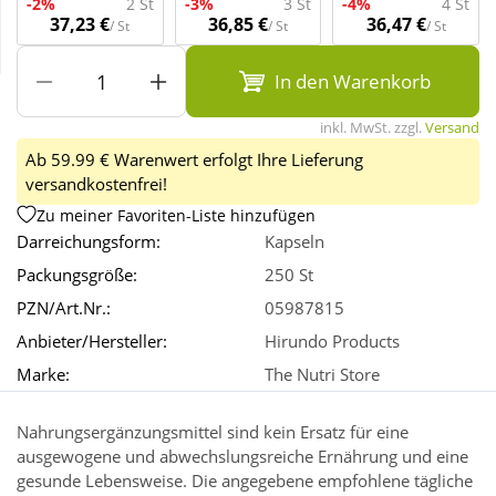
-2%
2 St
-3%
3 St
-4%
4 St
37,23 €
36,85 €
36,47 €
/ St
/ St
/ St
Wellness
In den Warenkorb
inkl. MwSt. zzgl.
Versand
Ab 59.99 € Warenwert erfolgt Ihre Lieferung
versandkostenfrei!
Zu meiner Favoriten-Liste hinzufügen
Darreichungsform:
Kapseln
Packungsgröße:
250 St
PZN/Art.Nr.:
05987815
Anbieter/Hersteller:
Hirundo Products
Marke:
The Nutri Store
Nahrungsergänzungsmittel sind kein Ersatz für eine
ausgewogene und abwechslungsreiche Ernährung und eine
gesunde Lebensweise. Die angegebene empfohlene tägliche