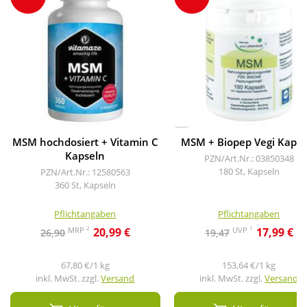
MSM hochdosiert + Vitamin C
MSM + Biopep Vegi Kapse
Kapseln
PZN/Art.Nr.: 03850348
180 St, Kapseln
PZN/Art.Nr.: 12580563
360 St, Kapseln
Pflichtangaben
Pflichtangaben
2
1
MRP
UVP
20,99 €
17,99 €
26,90
19,47
67,80 €/1 kg
153,64 €/1 kg
inkl. MwSt. zzgl.
Versand
inkl. MwSt. zzgl.
Versand