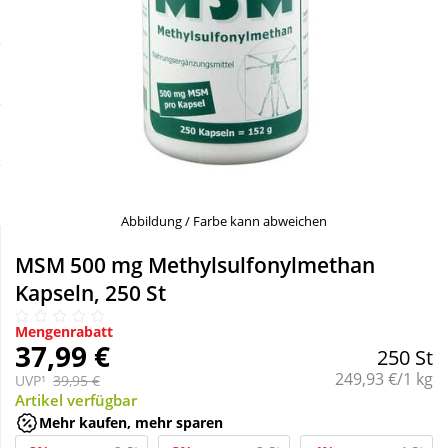
Sale
Körperpflege & Kosmetik
Schnäppchen
Liebe & Erotik
Sparsets
Mutter & Kind
Täglich gut versorgt
Nahrungsergänzung
Abbildung / Farbe kann abweichen
Natur & Homöopathie
MSM 500 mg Methylsulfonylmethan
Kapseln, 250 St
Sanitätshaus
Mengenrabatt
37,99 €
250 St
Grundpreis:
249,93 €/1 kg
Sport & Fitness
UVP¹
39,95 €
Artikel verfügbar
Mehr kaufen, mehr sparen
Tierbedarf