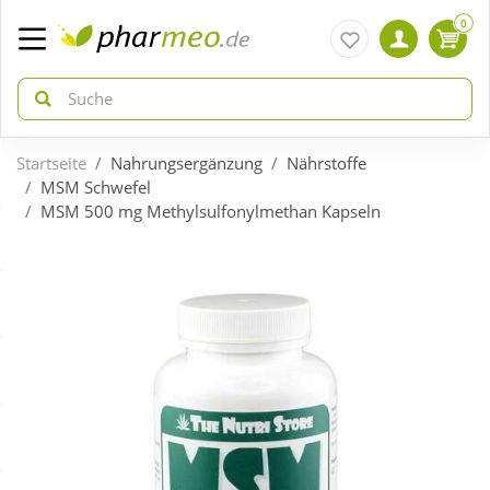
0
Startseite
Nahrungsergänzung
Nährstoffe
zurück
zurück
MSM Schwefel
MSM 500 mg Methylsulfonylmethan Kapseln
ÜBERSICHT AKTIONEN
ÜBERSICHT KATEGORIEN
Aktuelle Coupons
Arzneimittel
Gratis dazu
Bio & Genuss
Neuheiten
Diabetes