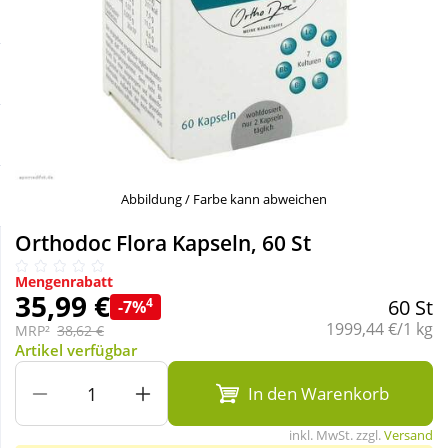
Sale
Körperpflege & Kosmetik
Schnäppchen
Liebe & Erotik
Sparsets
Mutter & Kind
Täglich gut versorgt
Nahrungsergänzung
Abbildung / Farbe kann abweichen
Orthodoc Flora Kapseln, 60 St
Natur & Homöopathie
Mengenrabatt
35,99 €
4
60 St
-7%
Sanitätshaus
Grundpreis:
1999,44 €/1 kg
MRP²
38,62 €
Artikel verfügbar
Sport & Fitness
In den Warenkorb
inkl. MwSt. zzgl.
Versand
Tierbedarf