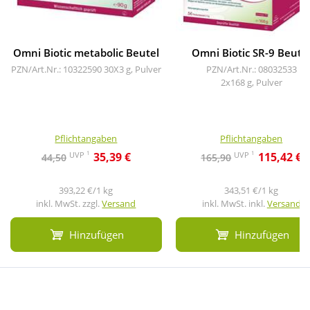
Omni Biotic metabolic Beutel
Omni Biotic SR-9 Beute
PZN/Art.Nr.: 10322590
30X3 g, Pulver
PZN/Art.Nr.: 08032533
2x168 g, Pulver
Pflichtangaben
Pflichtangaben
1
1
UVP
UVP
35,39 €
115,42 €
44,50
165,90
393,22 €/1 kg
343,51 €/1 kg
inkl. MwSt. zzgl.
Versand
inkl. MwSt. inkl.
Versand
Hinzufügen
Hinzufügen