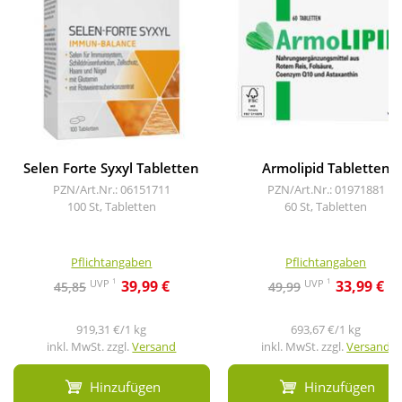
Selen Forte Syxyl Tabletten
Armolipid Tabletten
PZN/Art.Nr.: 06151711
PZN/Art.Nr.: 01971881
100 St, Tabletten
60 St, Tabletten
Pflichtangaben
Pflichtangaben
1
1
UVP
UVP
39,99 €
33,99 €
45,85
49,99
919,31 €/1 kg
693,67 €/1 kg
inkl. MwSt. zzgl.
Versand
inkl. MwSt. zzgl.
Versand
Hinzufügen
Hinzufügen