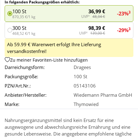
In folgenden Packungsgrößen erhältlich:
36,99 €
100 St
3
-23%
Wellness
UVP¹
48,34 €
870,35 €/1 kg
98,39 €
300 St
3
-29%
UVP¹
139,00 €
468,52 €/1 kg
Ab 59.99 € Warenwert erfolgt Ihre Lieferung
versandkostenfrei!
Zu meiner Favoriten-Liste hinzufügen
Darreichungsform:
Dragees
Packungsgröße:
100 St
PZN/Art.Nr.:
05143106
Anbieter/Hersteller:
Wiedemann Pharma GmbH
Marke:
Thymowied
Nahrungsergänzungsmittel sind kein Ersatz für eine
ausgewogene und abwechslungsreiche Ernährung und eine
gesunde Lebensweise. Die angegebene empfohlene tägliche