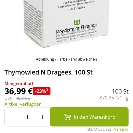
Sale
Körperpflege & Kosmetik
Schnäppchen
Liebe & Erotik
Sparsets
Mutter & Kind
Täglich gut versorgt
Nahrungsergänzung
Abbildung / Farbe kann abweichen
Thymowied N Dragees, 100 St
Natur & Homöopathie
Mengenrabatt
36,99 €
3
100 St
-23%
Sanitätshaus
Grundpreis:
870,35 €/1 kg
UVP¹
48,34 €
Artikel verfügbar
Sport & Fitness
In den Warenkorb
inkl. MwSt. zzgl.
Versand
Tierbedarf