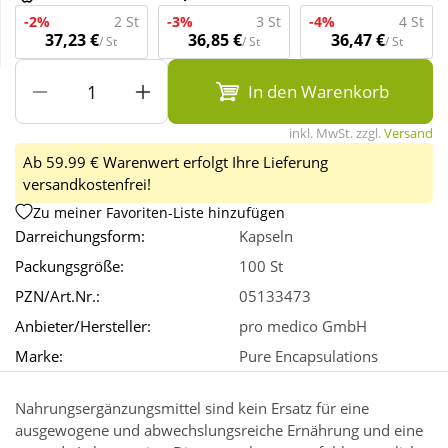
-2%
2 St
-3%
3 St
-4%
4 St
37,23 €
36,85 €
36,47 €
/ St
/ St
/ St
Wellness
In den Warenkorb
inkl. MwSt. zzgl.
Versand
Ab 59.99 € Warenwert erfolgt Ihre Lieferung
versandkostenfrei!
Zu meiner Favoriten-Liste hinzufügen
Darreichungsform:
Kapseln
Packungsgröße:
100 St
PZN/Art.Nr.:
05133473
Anbieter/Hersteller:
pro medico GmbH
Marke:
Pure Encapsulations
Nahrungsergänzungsmittel sind kein Ersatz für eine
ausgewogene und abwechslungsreiche Ernährung und eine