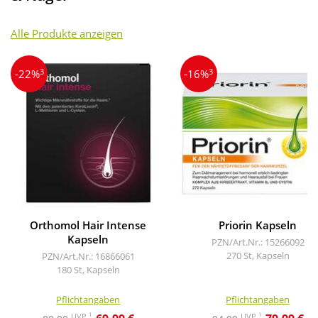
Alle Produkte anzeigen
3
3
-22%
-16%
Orthomol Hair Intense
Priorin Kapseln
Kapseln
PZN/Art.Nr.: 15266092
270 St, Kapseln
PZN/Art.Nr.: 16866061
180 St, Kapseln
Pflichtangaben
Pflichtangaben
1
1
UVP
UVP