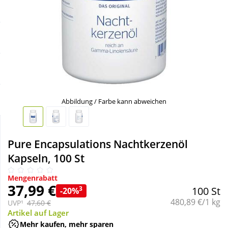
Sale
Körperpflege & Kosmetik
Schnäppchen
Liebe & Erotik
Sparsets
Mutter & Kind
Mehr kaufen, mehr sparen
Nahrungsergänzung
Abbildung / Farbe kann abweichen
Täglich gut versorgt
Natur & Homöopathie
Pure Encapsulations Nachtkerzenöl
Kapseln, 100 St
Sanitätshaus
Mengenrabatt
37,99 €
3
100 St
-20%
Sport & Fitness
Grundpreis:
480,89 €/1 kg
UVP¹
47,60 €
Artikel auf Lager
Tierbedarf
Mehr kaufen, mehr sparen