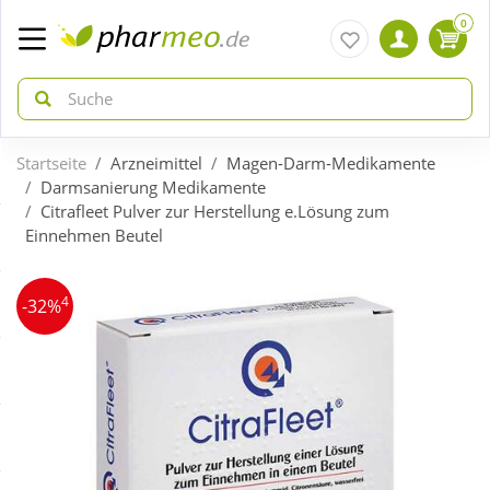
0
Startseite
Arzneimittel
Magen-Darm-Medikamente
zurück
zurück
Darmsanierung Medikamente
Citrafleet Pulver zur Herstellung e.Lösung zum
Einnehmen Beutel
ÜBERSICHT AKTIONEN
ÜBERSICHT KATEGORIEN
4
Aktuelle Coupons
Arzneimittel
-32%
Gratis dazu
Bio & Genuss
Neuheiten
Diabetes