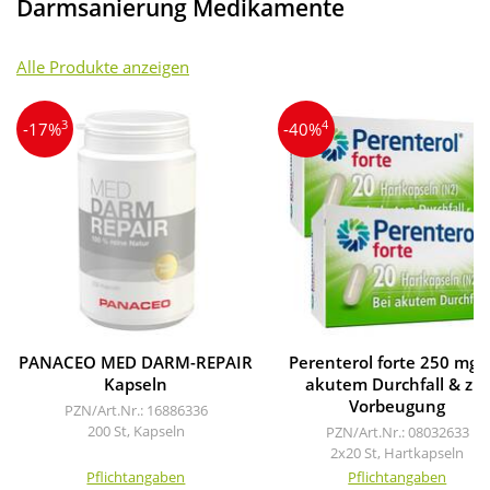
Darmsanierung Medikamente
Alle Produkte anzeigen
3
4
-17%
-40%
PANACEO MED DARM-REPAIR
Perenterol forte 250 mg 
Kapseln
akutem Durchfall & zur
Vorbeugung
PZN/Art.Nr.: 16886336
200 St, Kapseln
PZN/Art.Nr.: 08032633
2x20 St, Hartkapseln
Pflichtangaben
Pflichtangaben