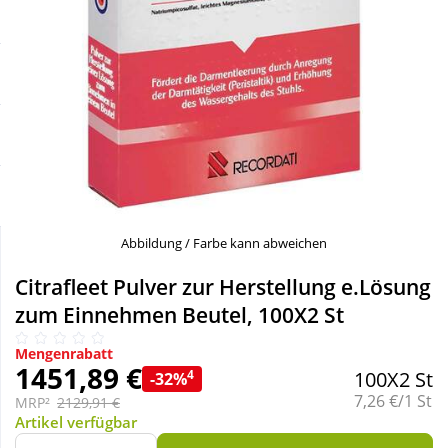
Sale
Körperpflege & Kosmetik
Schnäppchen
Liebe & Erotik
Sparsets
Mutter & Kind
Täglich gut versorgt
Nahrungsergänzung
Abbildung / Farbe kann abweichen
Natur & Homöopathie
Citrafleet Pulver zur Herstellung e.Lösung
zum Einnehmen Beutel, 100X2 St
Sanitätshaus
Mengenrabatt
1451,89 €
4
100X2 St
-32%
Sport & Fitness
Grundpreis:
7,26 €/1 St
MRP²
2129,91 €
Artikel verfügbar
Tierbedarf