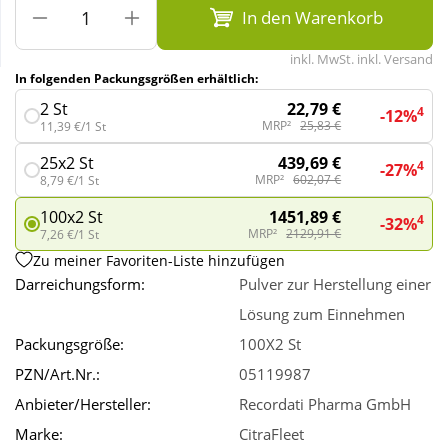
In den Warenkorb
Wellness
inkl. MwSt. inkl. Versand
In folgenden Packungsgrößen erhältlich:
22,79 €
2 St
4
-12%
MRP²
25,83 €
11,39 €/1 St
439,69 €
25x2 St
4
-27%
MRP²
602,07 €
8,79 €/1 St
1451,89 €
100x2 St
4
-32%
MRP²
2129,91 €
7,26 €/1 St
Zu meiner Favoriten-Liste hinzufügen
Darreichungsform:
Pulver zur Herstellung einer
Lösung zum Einnehmen
Packungsgröße:
100X2 St
PZN/Art.Nr.:
05119987
Anbieter/Hersteller:
Recordati Pharma GmbH
Marke:
CitraFleet