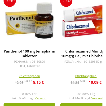
-32%
-29%
Panthenol 100 mg Jenapharm
Chlorhexamed Mundge
Tabletten
10mg/g Gel, mit Chlorhexi
PZN/Art.Nr.: 06150829
PZN/Art.Nr.: 16013298
50 g, G
50 St, Tabletten
Pflichtangaben
Pflichtangaben
2
2
MRP
MRP
8,15 €
10,09 €
12,03
14,24
0,16 €/1 St
201,80 €/1 kg
inkl. MwSt. zzgl.
Versand
inkl. MwSt. zzgl.
Versand