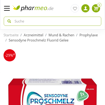
0
Startseite
Arzneimittel
Mund & Rachen
Prophylaxe
zurück
zurück
Sensodyne Proschmelz Fluorid Gelee
ÜBERSICHT AKTIONEN
ÜBERSICHT KATEGORIEN
4
-29%
Aktuelle Coupons
Arzneimittel
Gratis dazu
Bio & Genuss
Neuheiten
Diabetes