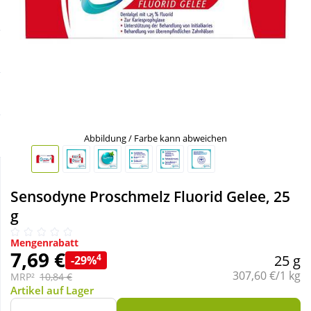
Sale
Körperpflege & Kosmetik
Schnäppchen
Liebe & Erotik
Sparsets
Mutter & Kind
Täglich gut versorgt
Nahrungsergänzung
Abbildung / Farbe kann abweichen
Natur & Homöopathie
Sensodyne Proschmelz Fluorid Gelee, 25
g
Sanitätshaus
Mengenrabatt
7,69 €
4
25 g
-29%
Sport & Fitness
Grundpreis:
307,60 €/1 kg
MRP²
10,84 €
Artikel auf Lager
Tierbedarf