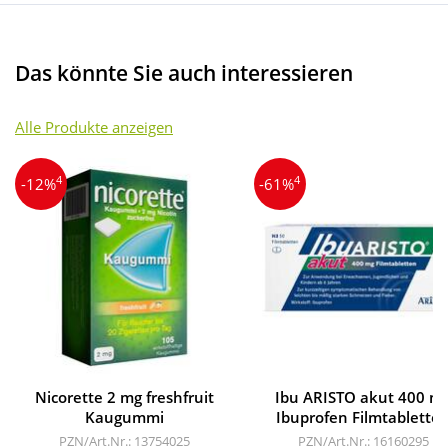
Das könnte Sie auch interessieren
Alle Produkte anzeigen
4
4
-12%
-61%
Nicorette 2 mg freshfruit
Ibu ARISTO akut 400 m
Kaugummi
Ibuprofen Filmtablette
PZN/Art.Nr.: 13754025
PZN/Art.Nr.: 16160295