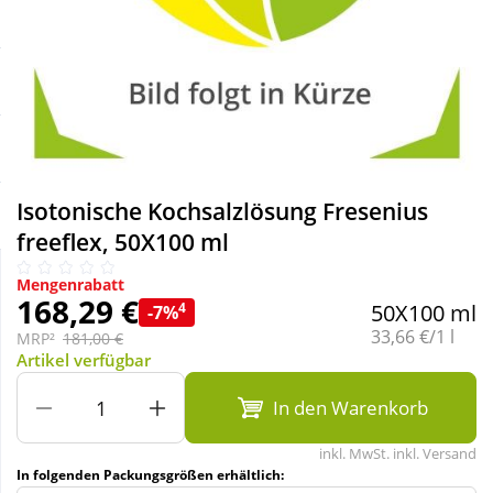
Sale
Körperpflege & Kosmetik
Schnäppchen
Liebe & Erotik
Sparsets
Mutter & Kind
Isotonische Kochsalzlösung Fresenius
Täglich gut versorgt
Nahrungsergänzung
freeflex, 50X100 ml
Natur & Homöopathie
Mengenrabatt
168,29 €
4
50X100 ml
-7%
Grundpreis:
33,66 €/1 l
MRP²
181,00 €
Sanitätshaus
Artikel verfügbar
In den Warenkorb
Sport & Fitness
inkl. MwSt. inkl. Versand
In folgenden Packungsgrößen erhältlich:
Tierbedarf