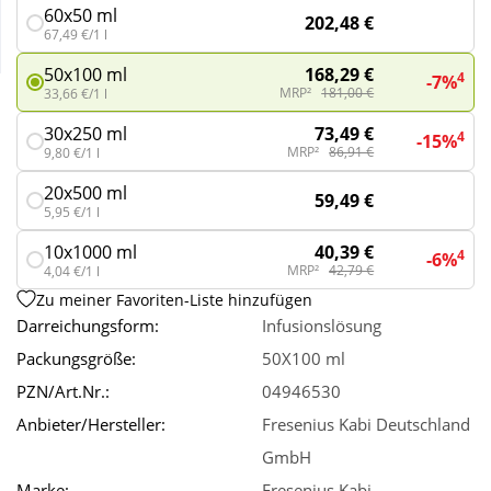
60x50 ml
202,48 €
67,49 €/1 l
Wellness
168,29 €
50x100 ml
4
-7%
MRP²
181,00 €
33,66 €/1 l
73,49 €
30x250 ml
4
-15%
MRP²
86,91 €
9,80 €/1 l
20x500 ml
59,49 €
5,95 €/1 l
40,39 €
10x1000 ml
4
-6%
MRP²
42,79 €
4,04 €/1 l
Zu meiner Favoriten-Liste hinzufügen
Darreichungsform:
Infusionslösung
Packungsgröße:
50X100 ml
PZN/Art.Nr.:
04946530
Anbieter/Hersteller:
Fresenius Kabi Deutschland
GmbH
Marke:
Fresenius Kabi