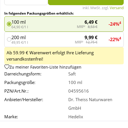
inkl. MwSt. zzgl.
Versand
In folgenden Packungsgrößen erhältlich:
Wellness
6,49 €
100 ml
4
-24%
MRP²
8,53 €
64,90 €/1 l
9,99 €
200 ml
4
-22%
MRP²
12,75 €
49,95 €/1 l
Ab 59.99 € Warenwert erfolgt Ihre Lieferung
versandkostenfrei!
Zu meiner Favoriten-Liste hinzufügen
Darreichungsform:
Saft
Packungsgröße:
100 ml
PZN/Art.Nr.:
04595616
Anbieter/Hersteller:
Dr. Theiss Naturwaren
GmbH
Marke:
Hedelix