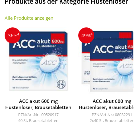
Produkte aus der Kategorie Hustenlöser
Alle Produkte anzeigen
4
4
-36%
-49%
ACC akut 600 mg
ACC akut 600 mg
Hustenlöser, Brausetabletten
Hustenlöser, Brausetablet
PZN/Art.Nr.: 00520917
PZN/Art.Nr.: 08032291
40 St, Brausetabletten
2x40 St, Brausetabletten