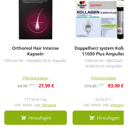
Orthomol Hair Intense
Doppelherz system Kolla
Kapseln
11000 Plus Ampullen
PZN/Art.Nr.: 16563662
60 St, Kapseln
PZN/Art.Nr.: 08032429
3x30x25 ml, Ampullen
Pflichtangaben
Pflichtangaben
1
1
UVP
UVP
27,99 €
83,00 €
34,99
119,85
777,50 €/1 kg
35,32 €/1 l
inkl. MwSt. zzgl.
Versand
inkl. MwSt. inkl.
Versand
Hinzufügen
Hinzufügen