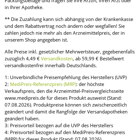
Packungsbeilage und fragen Sie Ihre Ärztin, Ihren Arzt oder
in Ihrer Apotheke.
** Die Zuzahlung kann sich abhängig von der Krankenkasse
und dem Rabattvertrag noch ändern oder wegfallen! Sie
zahlen jedoch nie mehr als den Arzneimittelpreis, der in
unserem Shop angegeben ist.
Alle Preise inkl. gesetzlicher Mehrwertsteuer, gegebenenfalls
zuzüglich 4,49 €
Versandkosten
, ab 59,99 € Bestellwert
versandkostenfrei innerhalb Deutschlands.
1: Unverbindliche Preisempfehlung des Herstellers (UVP)
2:
MediPreis-Referenzpreis (MRP)
: der höchste
Verkaufspreis, den die Arzneimittel-Preisvergleichsseite
www.medipreis.de für dieses Produkt ausweist (Stand:
07.08.2026). Produktpreise können sich zwischenzeitlich
geändert und damit die Rangfolge der Versandapotheken
geändert haben.
3: Preisvorteil bezogen auf die UVP des Herstellers
4: Preisvorteil bezogen auf den MediPreis-Referenzpreis
(MRP) für dieses Produkt (Stand: 07.08.2026).