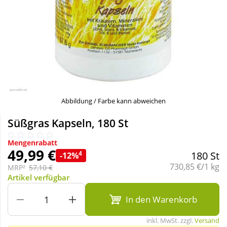
Sale
Körperpflege & Kosmetik
Schnäppchen
Liebe & Erotik
Sparsets
Mutter & Kind
Täglich gut versorgt
Nahrungsergänzung
Abbildung / Farbe kann abweichen
Süßgras Kapseln, 180 St
Natur & Homöopathie
Mengenrabatt
49,99 €
4
180 St
-12%
Sanitätshaus
Grundpreis:
730,85 €/1 kg
MRP²
57,10 €
Artikel verfügbar
Sport & Fitness
In den Warenkorb
inkl. MwSt. zzgl.
Versand
Tierbedarf