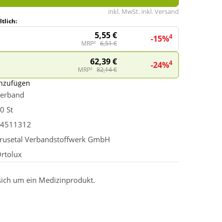
inkl. MwSt. inkl. Versand
tlich:
5,55 €
4
-15%
MRP²
6,51 €
62,39 €
4
-24%
MRP²
82,14 €
inzufügen
erband
0 St
4511312
rusetal Verbandstoffwerk GmbH
rtolux
 sich um ein Medizinprodukt.