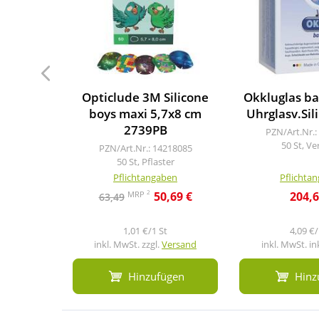
Opticlude 3M Silicone
Okkluglas ba
boys maxi 5,7x8 cm
Uhrglasv.Sil
2739PB
PZN/Art.Nr.:
50 St, V
PZN/Art.Nr.: 14218085
50 St, Pflaster
Pflichtangaben
Pflichta
2
MRP
50,69 €
204,6
63,49
1,01 €/1 St
4,09 €/
inkl. MwSt. zzgl.
Versand
inkl. MwSt. in
Hinzufügen
Hinz