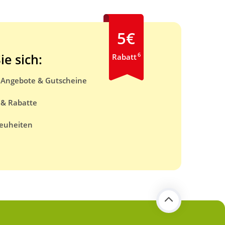
5€
6
ie sich:
Rabatt
e Angebote & Gutscheine
 & Rabatte
euheiten