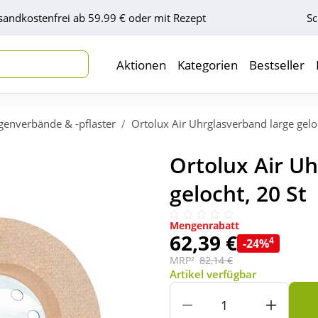
sandkostenfrei ab 59.99 € oder mit Rezept
Sc
Aktionen
Kategorien
Bestseller
genverbände & -pflaster
Ortolux Air Uhrglasverband large gelo
Ortolux Air U
gelocht, 20 St
Mengenrabatt
62,39 €
4
-24%
MRP²
82,14 €
Artikel verfügbar