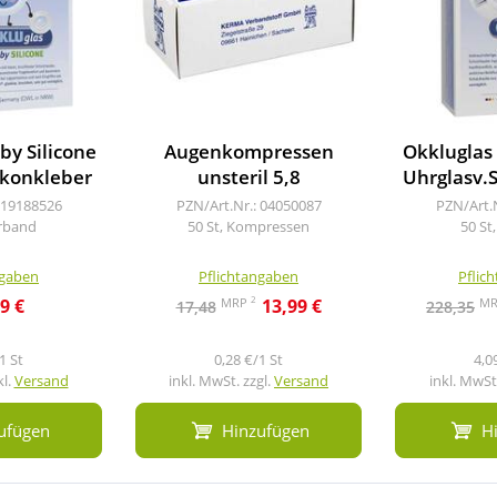
by Silicone
Augenkompressen
Okkluglas 
ikonkleber
unsteril 5,8
Uhrglasv.S
 19188526
PZN/Art.Nr.: 04050087
PZN/Art.
erband
50 St, Kompressen
50 St
ngaben
Pflichtangaben
Pflic
2
MRP
M
9 €
13,99 €
17,48
228,35
1 St
0,28 €/1 St
4,0
kl.
Versand
inkl. MwSt. zzgl.
Versand
inkl. MwSt.
ufügen
Hinzufügen
H