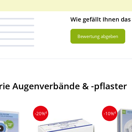
Wie gefällt Ihnen das
Bewertung abgeben
rie Augenverbände & -pflaster
4
4
-20%
-10%