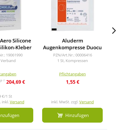
Aero Silicone
Aluderm
Opticl
ilikon-Kleber
Augenkompresse Duocu
Disney 
Nr.: 19061990
PZN/Art.Nr.: 00006416
, Verband
1 St, Kompressen
PZN/A
10
htangaben
Pflichtangaben
Pf
2
RP
204,69 €
1,55 €
126,9
9 €/1 St
 inkl.
Versand
inkl. MwSt. zzgl.
Versand
inkl. M
inzufügen
Hinzufügen