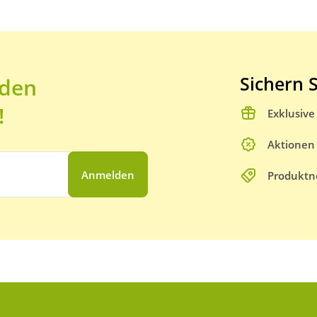
Sichern S
 den
!
Exklusiv
Aktionen
Anmelden
Produktn