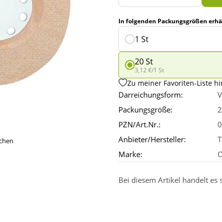
In folgenden Packungsgrößen erhäl
1 St
20 St
3,12 €/1 St
Zu meiner Favoriten-Liste h
Darreichungsform:
V
Packungsgröße:
2
PZN/Art.Nr.:
0
Anbieter/Hersteller:
T
ichen
Marke:
O
Bei diesem Artikel handelt es