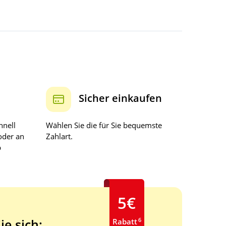
Sicher einkaufen
hnell
Wählen Sie die für Sie bequemste
oder an
Zahlart.
b
5€
6
ie sich:
Rabatt