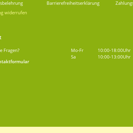
fsbelehrung
Barrierefreiheitserklärung
Zahlung
ng widerrufen
t
e Fragen?
Mo-Fr
10:00-18:00Uhr
Sa
10:00-13:00Uhr
taktformular