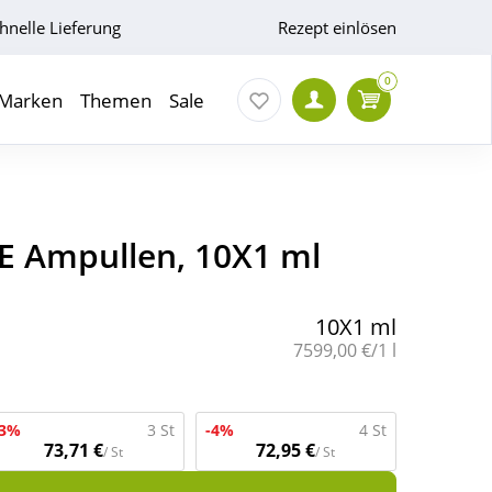
hnelle Lieferung
Rezept einlösen
0
Marken
Themen
Sale
t.E Ampullen, 10X1 ml
10X1 ml
Grundpreis:
7599,00 €/1 l
-3%
3 St
-4%
4 St
73,71 €
72,95 €
/ St
/ St