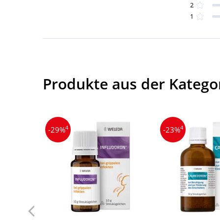
2
1
Produkte aus der Katego
4
4
-29%
-23%