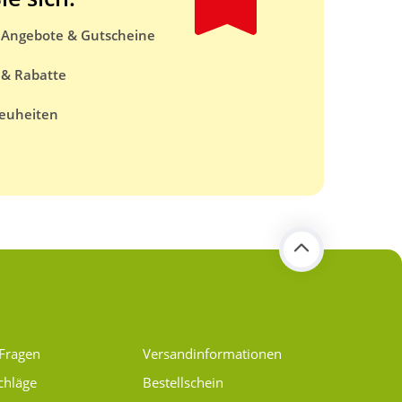
e Angebote & Gutscheine
 & Rabatte
euheiten
 Fragen
Versand­informationen
chläge
Bestellschein