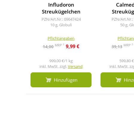
Infludoron
Calme
Streukügelchen
Streuküg
PZN/Art.Nr.: 09647424
PZN/Art.Nr.:
10 g, Globuli
50 g, Gl
Pflichtangaben
Pflichta
2
2
MRP
MRP
9,99 €
14,00
39,13
999,00 €/1 kg
599,80 €
inkl. MwSt. zzgl.
Versand
inkl. MwSt. zz
Hinzufügen
Hinz