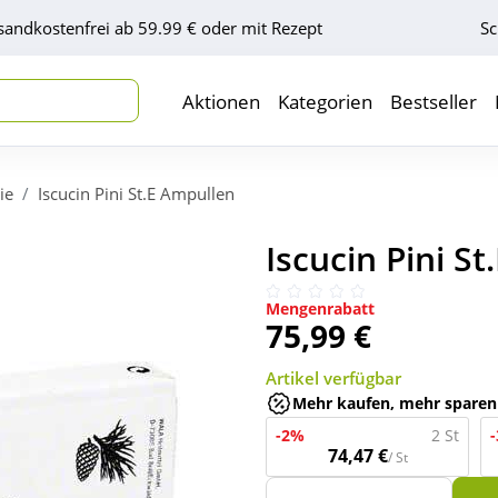
sandkostenfrei ab 59.99 € oder mit Rezept
Sc
Aktionen
Kategorien
Bestseller
ie
Iscucin Pini St.E Ampullen
Iscucin Pini S
Mengenrabatt
75,99 €
Artikel verfügbar
Mehr kaufen, mehr sparen
-2%
2 St
74,47 €
/ St