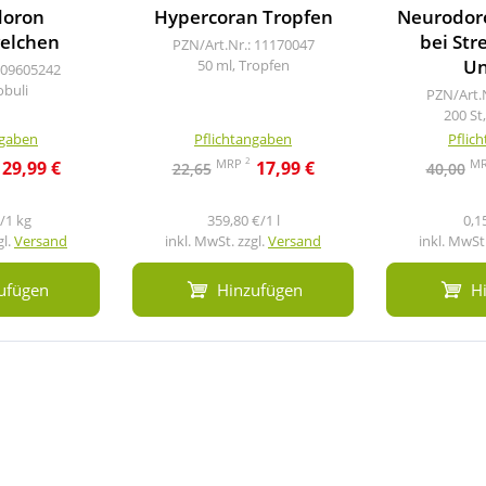
doron
Hypercoran Tropfen
Neurodor
elchen
bei Str
PZN/Art.Nr.: 11170047
Un
50 ml, Tropfen
 09605242
obuli
PZN/Art.
200 St
ngaben
Pflichtangaben
Pflic
2
MRP
M
29,99 €
17,99 €
22,65
40,00
/1 kg
359,80 €/1 l
0,1
gl.
Versand
inkl. MwSt. zzgl.
Versand
inkl. MwSt.
ufügen
Hinzufügen
H