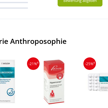
Bewertung abgeben
rie Anthroposophie
4
4
-21%
-25%