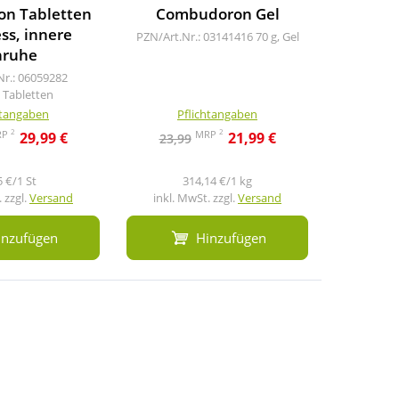
on Tabletten
Combudoron Gel
Calend
ess, innere
bei Sc
PZN/Art.Nr.: 03141416
70 g, Gel
ruhe
Haut
Nr.: 06059282
PZN/Art.Nr
, Tabletten
htangaben
Pflichtangaben
Pf
2
2
RP
MRP
29,99 €
21,99 €
23,99
11,5
5 €/1 St
314,14 €/1 kg
2
 zzgl.
Versand
inkl. MwSt. zzgl.
Versand
inkl. M
inzufügen
Hinzufügen