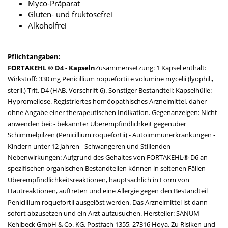
Myco-Präparat
Gluten- und fruktosefrei
Alkoholfrei
Pflichtangaben:
FORTAKEHL ® D4 - Kapseln
Zusammensetzung: 1 Kapsel enthält:
Wirkstoff: 330 mg Penicillium roquefortii e volumine mycelii (lyophil.,
steril.) Trit. D4 (HAB, Vorschrift 6). Sonstiger Bestandteil: Kapselhülle:
Hypromellose. Registriertes homöopathisches Arzneimittel, daher
ohne Angabe einer therapeutischen Indikation. Gegenanzeigen: Nicht
anwenden bei: - bekannter Überempfindlichkeit gegenüber
Schimmelpilzen (Penicillium roquefortii) - Autoimmunerkrankungen -
Kindern unter 12 Jahren - Schwangeren und Stillenden
Nebenwirkungen: Aufgrund des Gehaltes von FORTAKEHL® D6 an
spezifischen organischen Bestandteilen können in seltenen Fällen
Überempfindlichkeitsreaktionen, hauptsächlich in Form von
Hautreaktionen, auftreten und eine Allergie gegen den Bestandteil
Penicillium roquefortii ausgelöst werden. Das Arzneimittel ist dann
sofort abzusetzen und ein Arzt aufzusuchen. Hersteller: SANUM-
Kehlbeck GmbH & Co. KG, Postfach 1355, 27316 Hoya. Zu Risiken und