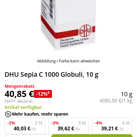
Sale
Körperpflege & Kosmetik
Schnäppchen
Liebe & Erotik
Sparsets
Mutter & Kind
Täglich gut versorgt
Nahrungsergänzung
Abbildung / Farbe kann abweichen
DHU Sepia C 1000 Globuli, 10 g
Natur & Homöopathie
Mengenrabatt
40,85 €
4
10 g
-12%
Sanitätshaus
Grundpreis:
4085,00 €/1 kg
MRP²
46,22 €
Artikel verfügbar
Mehr kaufen, mehr sparen
Sport & Fitness
-2%
2 St
-3%
3 St
-4%
4 St
40,03 €
39,62 €
39,21 €
/ St
/ St
/ St
Tierbedarf