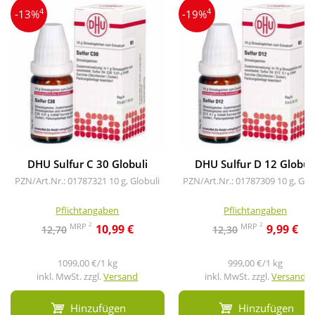
4
4
-13%
-19%
DHU Sulfur C 30 Globuli
DHU Sulfur D 12 Globul
PZN/Art.Nr.: 01787321
10 g, Globuli
PZN/Art.Nr.: 01787309
10 g, Glo
Pflichtangaben
Pflichtangaben
2
2
MRP
MRP
10,99 €
9,99 €
12,70
12,30
1099,00 €/1 kg
999,00 €/1 kg
inkl. MwSt. zzgl.
Versand
inkl. MwSt. zzgl.
Versand
Hinzufügen
Hinzufügen