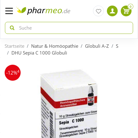
0
Startseite
Natur & Homöopathie
Globuli A-Z
S
zurück
zurück
DHU Sepia C 1000 Globuli
ÜBERSICHT AKTIONEN
ÜBERSICHT KATEGORIEN
4
-12%
Aktuelle Coupons
Arzneimittel
Gratis dazu
Bio & Genuss
Neuheiten
Diabetes