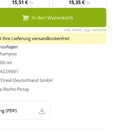
15,51 €
15,35 €
/ St
/ St
In den Warenkorb
inkl. MwSt. zzgl.
Versand
 Ihre Lieferung versandkostenfrei!
inzufügen
Shampoo
00 ml
4229001
'Oreal Deutschland GmbH
a Roche-Posay
ng (PDF)