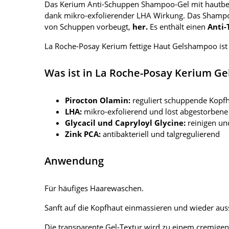
Das Kerium Anti-Schuppen Shampoo-Gel mit hautbe
dank mikro-exfolierender LHA Wirkung. Das Sham
von Schuppen vorbeugt,
her.
Es enthält einen
Anti-
La Roche-Posay Kerium fettige Haut Gelshampoo is
Was ist in La Roche-Posay Kerium G
Pirocton Olamin:
reguliert schuppende Kopfh
LHA:
mikro-exfolierend und löst abgestorbene
Glycacil und Capryloyl Glycine:
reinigen u
Zink PCA:
antibakteriell und talgregulierend
Anwendung
Für häufiges Haarewaschen.
Sanft auf die Kopfhaut einmassieren und wieder aus
Die transparente Gel-Textur wird zu einem cremigen