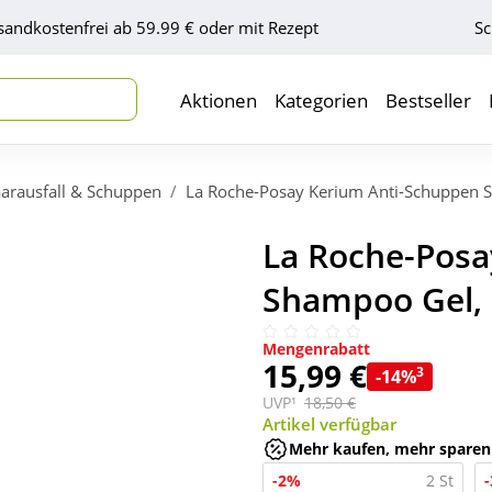
sandkostenfrei ab 59.99 € oder mit Rezept
Sc
Aktionen
Kategorien
Bestseller
arausfall & Schuppen
La Roche-Posay Kerium Anti-Schuppen 
La Roche-Posa
Shampoo Gel, 
Mengenrabatt
15,99 €
3
-14%
UVP¹
18,50 €
Artikel verfügbar
Mehr kaufen, mehr sparen
-2%
2 St