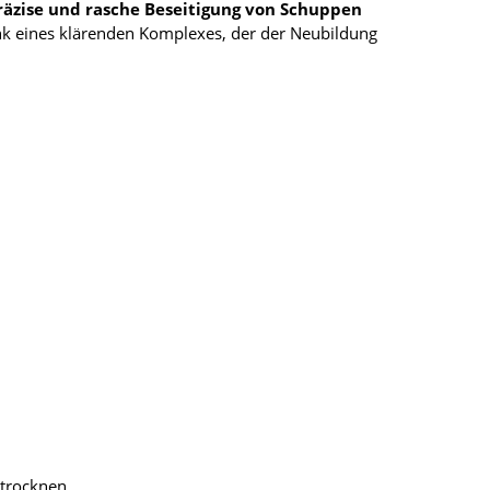
räzise und rasche Beseitigung von Schuppen
k eines klärenden Komplexes, der der Neubildung
utrocknen.