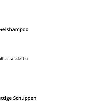
t Gelshampoo
pfhaut wieder her
ettige Schuppen