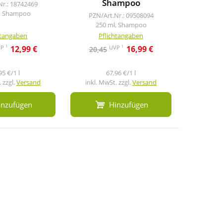
Shampoo
Nr.: 18742469
PZN/A
, Shampoo
200
PZN/Art.Nr.: 09508094
250 ml, Shampoo
htangaben
Pflichtangaben
Pf
1
1
VP
UVP
12,99 €
16,99 €
20,45
23,5
95 €/1 l
67,96 €/1 l
 zzgl.
Versand
inkl. MwSt. zzgl.
Versand
inkl. M
inzufügen
Hinzufügen