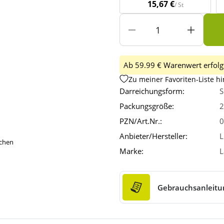
15,67 €
/ St
Ab 59.99 € Warenwert erfolgt
Zu meiner Favoriten-Liste h
Darreichungsform:
Packungsgröße:
2
PZN/Art.Nr.:
0
Anbieter/Hersteller:
L
ichen
Marke:
L
Gebrauchsanleitu