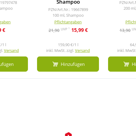
Shampoo
 19797478
PZN/Art.
Shampoo
200 ml
PZN/Art.Nr.: 19667899
100 ml, Shampoo
ngaben
Pflichtangaben
Pflic
1
UVP
U
9 €
15,99 €
21,90
13,90
/1 l
159,90 €/1 l
64,
gl.
Versand
inkl. MwSt. zzgl.
Versand
inkl. MwSt.
ufügen
Hinzufügen
H