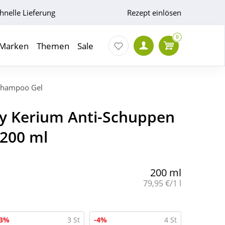
hnelle Lieferung
Rezept einlösen
0
Marken
Themen
Sale
Shampoo Gel
y Kerium Anti-Schuppen
200 ml
200 ml
Grundpreis:
79,95 €/1 l
-3%
3 St
-4%
4 St