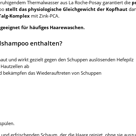
ruhigendem Thermalwasser aus La Roche-Posay garantiert die
p
poo
stellt das physiologische Gleichgewicht der Kopfhaut
dan
Talg-Komplex
mit Zink-PCA.
t
geeignet für häufiges Haarewaschen.
elshampoo enthalten?
aut und wirkt gezielt gegen den Schuppen auslösenden Hefepilz
 Hautzellen ab
nd bekämpfen das Wiederauftreten von Schuppen
spülen.
 und erfrischenden Schaum, der die Haare reinigt, ohne sie ausz