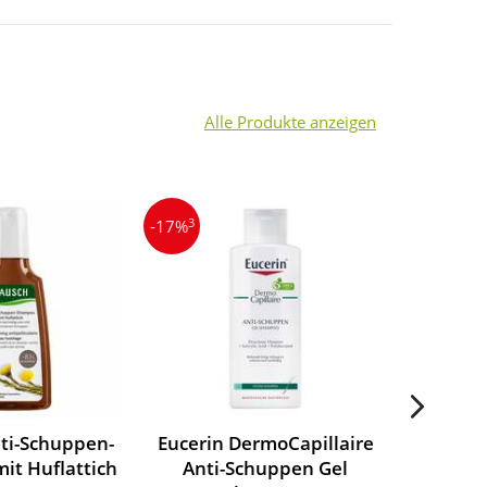
Alle Produkte anzeigen
3
3
-17%
-11%
ti-Schuppen-
Eucerin DermoCapillaire
Ducray 
it Huflattich
Anti-Schuppen Gel
Shamp