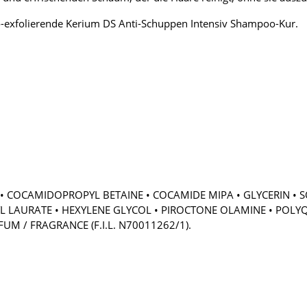
o-exfolierende Kerium DS Anti-Schuppen Intensiv Shampoo-Kur.
• COCAMIDOPROPYL BETAINE • COCAMIDE MIPA • GLYCERIN • S
ERYL LAURATE • HEXYLENE GLYCOL • PIROCTONE OLAMINE • POLY
UM / FRAGRANCE (F.I.L. N70011262/1).