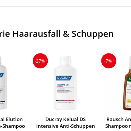
rie Haarausfall & Schuppen
3
3
-27%
-7%
al Elution
Ducray Kelual DS
Rausch An
ge-Shampoo
intensive Anti-Schuppen
Shampoo m