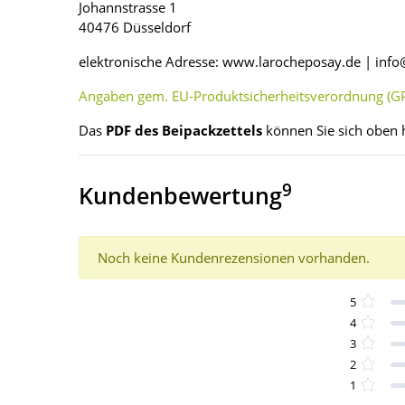
Johannstrasse 1
40476 Düsseldorf
elektronische Adresse: www.larocheposay.de | inf
Angaben gem. EU-Produktsicherheitsverordnung (GP
Das
PDF des Beipackzettels
können Sie sich oben 
9
Kundenbewertung
Noch keine Kundenrezensionen vorhanden.
5
4
3
2
1