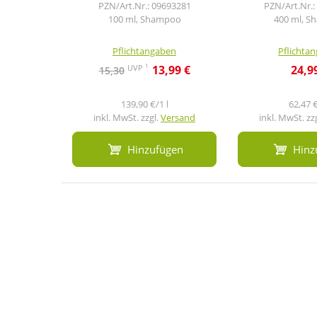
PZN/Art.Nr.: 09693281
PZN/Art.Nr.:
100 ml, Shampoo
400 ml, 
Pflichtangaben
Pflichta
1
UVP
13,99 €
24,9
15,30
139,90 €/1 l
62,47 €
inkl. MwSt. zzgl.
Versand
inkl. MwSt. zz
Hinzufügen
Hinz