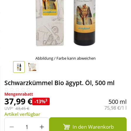
Sale
Körperpflege & Kosmetik
Schnäppchen
Liebe & Erotik
Sparsets
Mutter & Kind
Täglich gut versorgt
Nahrungsergänzung
Abbildung / Farbe kann abweichen
Natur & Homöopathie
Schwarzkümmel Bio ägypt. Öl, 500 ml
Sanitätshaus
Mengenrabatt
37,99 €
3
500 ml
-13%
Grundpreis:
75,98 €/1 l
UVP¹
43,45 €
Sport & Fitness
Artikel verfügbar
In den Warenkorb
Tierbedarf