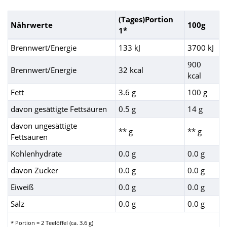
(Tages)Portion
Nährwerte
100g
1*
Brennwert/Energie
133 kJ
3700 kJ
900
Brennwert/Energie
32 kcal
kcal
Fett
3.6 g
100 g
davon gesättigte Fettsäuren
0.5 g
14 g
davon ungesättigte
** g
** g
Fettsäuren
Kohlenhydrate
0.0 g
0.0 g
davon Zucker
0.0 g
0.0 g
Eiweiß
0.0 g
0.0 g
Salz
0.0 g
0.0 g
* Portion = 2 Teelöffel (ca. 3.6 g)