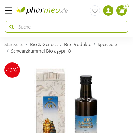
0
Startseite
Bio & Genuss
Bio-Produkte
Speiseöle
zurück
zurück
Schwarzkümmel Bio ägypt. Öl
ÜBERSICHT AKTIONEN
ÜBERSICHT KATEGORIEN
3
-13%
Aktuelle Coupons
Arzneimittel
Gratis dazu
Bio & Genuss
Neuheiten
Diabetes