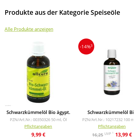
Produkte aus der Kategorie Speiseöle
Alle Produkte anzeigen
3
-14%
Schwarzkümmelöl Bio ägypt.
Schwarzkümmelöl Bio
PZN/Art.Nr.: 00350326
50 ml, Öl
PZN/Art.Nr.: 10217232
100 ml, 
Pflichtangaben
Pflichtangaben
1
UVP
9,99 €
13,99 €
16,25