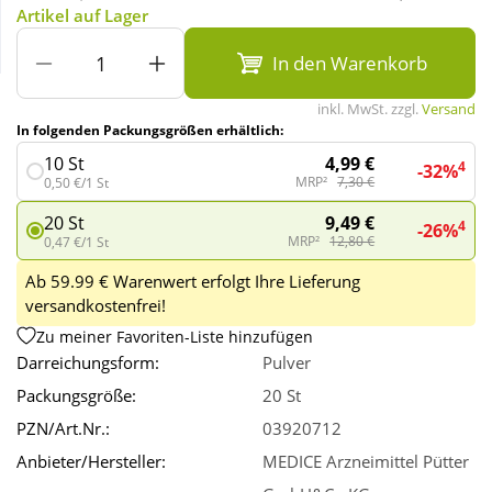
Artikel auf Lager
Wellness
In den Warenkorb
inkl. MwSt. zzgl.
Versand
In folgenden Packungsgrößen erhältlich:
4,99 €
10 St
4
-32%
MRP²
7,30 €
0,50 €/1 St
9,49 €
20 St
4
-26%
MRP²
12,80 €
0,47 €/1 St
Ab 59.99 € Warenwert erfolgt Ihre Lieferung
versandkostenfrei!
Zu meiner Favoriten-Liste hinzufügen
Darreichungsform:
Pulver
Packungsgröße:
20 St
PZN/Art.Nr.:
03920712
Anbieter/Hersteller:
MEDICE Arzneimittel Pütter