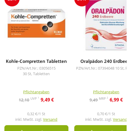
Kohle-Compretten Tabletten
Oralpädon 240 Erdbeer
PZN/Art.Nr.: 03056515
PZN/Art.Nr.: 07394048
10 St, Pu
30 St, Tabletten
Pflichtangaben
Pflichtangaben
1
2
UVP
MRP
9,49 €
6,99 €
12,10
9,49
0,32 €/1 St
0,70 €/1 St
inkl. MwSt. zzgl.
Versand
inkl. MwSt. zzgl.
Versand