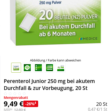
Sale
Körperpflege & Kosmetik
Schnäppchen
Liebe & Erotik
Sparsets
Mutter & Kind
Täglich gut versorgt
Nahrungsergänzung
Abbildung / Farbe kann abweichen
Natur & Homöopathie
Sanitätshaus
Perenterol Junior 250 mg bei akutem
Durchfall & zur Vorbeugung, 20 St
Sport & Fitness
Mengenrabatt
9,49 €
4
20 St
-26%
Grundpreis:
Tierbedarf
0,47 €/1 St
MRP²
12,80 €