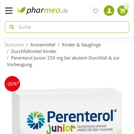
0
Startseite
Arzneimittel
Kinder & Säuglinge
zurück
zurück
Durchfallmittel Kinder
Perenterol Junior 250 mg bei akutem Durchfall & zur
Vorbeugung
ÜBERSICHT AKTIONEN
ÜBERSICHT KATEGORIEN
4
Aktuelle Coupons
Arzneimittel
-26%
Gratis dazu
Bio & Genuss
Neuheiten
Diabetes