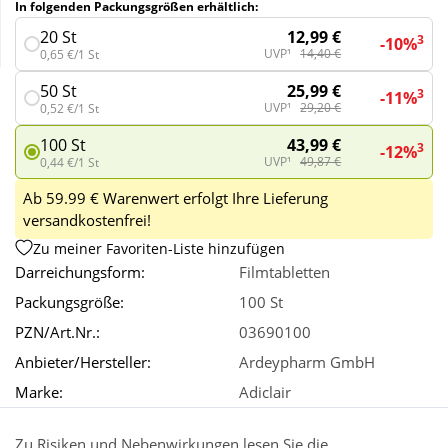
In folgenden Packungsgrößen erhältlich:
12,99 €
20 St
3
-10%
Wellness
UVP¹
14,40 €
0,65 €/1 St
25,99 €
50 St
3
-11%
UVP¹
29,20 €
0,52 €/1 St
43,99 €
100 St
3
-12%
UVP¹
49,87 €
0,44 €/1 St
Ab 59.99 € Warenwert erfolgt Ihre Lieferung
versandkostenfrei!
Zu meiner Favoriten-Liste hinzufügen
Darreichungsform:
Filmtabletten
Packungsgröße:
100 St
PZN/Art.Nr.:
03690100
Anbieter/Hersteller:
Ardeypharm GmbH
Marke:
Adiclair
Zu Risiken und Nebenwirkungen lesen Sie die