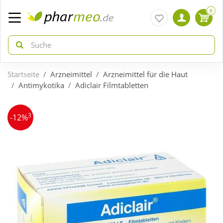
0
Startseite
Arzneimittel
Arzneimittel für die Haut
zurück
zurück
Antimykotika
Adiclair Filmtabletten
ÜBERSICHT AKTIONEN
ÜBERSICHT KATEGORIEN
3
-12%
Aktuelle Coupons
Arzneimittel
Gratis dazu
Bio & Genuss
Neuheiten
Diabetes