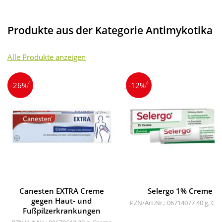
Produkte aus der Kategorie Antimykotika
Alle Produkte anzeigen
4
4
-26%
-12%
Canesten EXTRA Creme
Selergo 1% Creme
gegen Haut- und
PZN/Art.Nr.: 06714077
40 g, Cr
Fußpilzerkrankungen