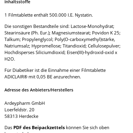
Inhaltsstoffe
1 Filmtablette enthält 500.000 I.E. Nystatin.
Die sonstigen Bestandteile sind: Lactose-Monohydrat;
Stearinsäure (Ph. Eur.); Magnesiumstearat; Povidon K 25;
Talkum; Propylenglycol; Poly(O-carboxymethyl)stärke,
Natriumsalz; Hypromellose; Titandioxid; Cellulosepulver;
Hochdisperses Siliciumdioxid; Eisen(III)-hydroxid-oxid x
H2O.
Für Diabetiker ist die Einnahme einer Filmtablette
ADICLAIR® mit 0,05 BE anzurechnen.
Adresse des Anbieters/Herstellers
Ardeypharm GmbH
Loerfeldstr. 20
58313 Herdecke
Das
PDF des Beipackzettels
können Sie sich oben