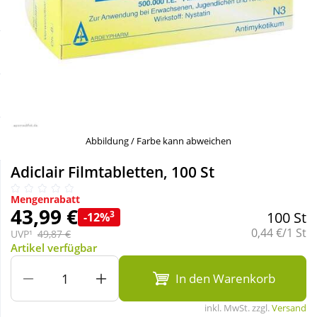
Sale
Körperpflege & Kosmetik
Schnäppchen
Liebe & Erotik
Sparsets
Mutter & Kind
Täglich gut versorgt
Nahrungsergänzung
Abbildung / Farbe kann abweichen
Adiclair Filmtabletten, 100 St
Natur & Homöopathie
Mengenrabatt
43,99 €
3
100 St
-12%
Sanitätshaus
Grundpreis:
0,44 €/1 St
UVP¹
49,87 €
Artikel verfügbar
Sport & Fitness
In den Warenkorb
inkl. MwSt. zzgl.
Versand
Tierbedarf