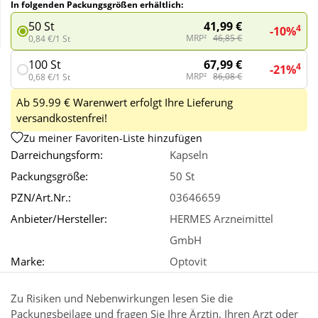
In folgenden Packungsgrößen erhältlich:
41,99 €
50 St
4
-10%
Wellness
MRP²
46,85 €
0,84 €/1 St
67,99 €
100 St
4
-21%
MRP²
86,08 €
0,68 €/1 St
Ab 59.99 € Warenwert erfolgt Ihre Lieferung
versandkostenfrei!
Zu meiner Favoriten-Liste hinzufügen
Darreichungsform:
Kapseln
Packungsgröße:
50 St
PZN/Art.Nr.:
03646659
Anbieter/Hersteller:
HERMES Arzneimittel
GmbH
Marke:
Optovit
Zu Risiken und Nebenwirkungen lesen Sie die
Packungsbeilage und fragen Sie Ihre Ärztin, Ihren Arzt oder