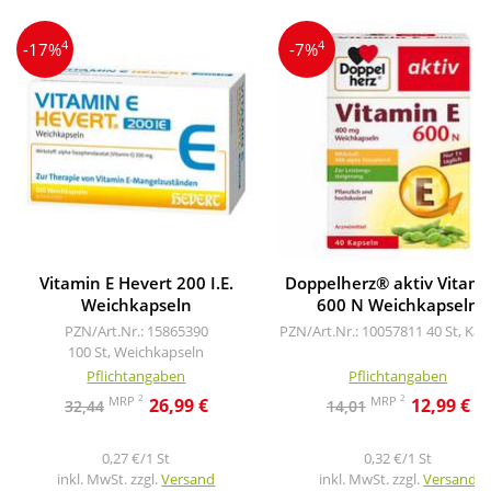
4
4
-17%
-7%
Vitamin E Hevert 200 I.E.
Doppelherz® aktiv Vitami
Weichkapseln
600 N Weichkapseln
PZN/Art.Nr.: 15865390
PZN/Art.Nr.: 10057811
40 St, Kap
100 St, Weichkapseln
Pflichtangaben
Pflichtangaben
2
2
MRP
MRP
26,99 €
12,99 €
32,44
14,01
0,27 €/1 St
0,32 €/1 St
inkl. MwSt. zzgl.
Versand
inkl. MwSt. zzgl.
Versand