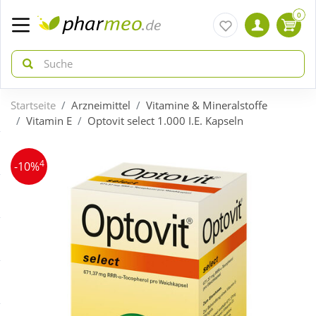
0
Startseite
Arzneimittel
Vitamine & Mineralstoffe
zurück
zurück
Vitamin E
Optovit select 1.000 I.E. Kapseln
ÜBERSICHT AKTIONEN
ÜBERSICHT KATEGORIEN
4
-10%
Aktuelle Coupons
Arzneimittel
Gratis dazu
Bio & Genuss
Neuheiten
Diabetes