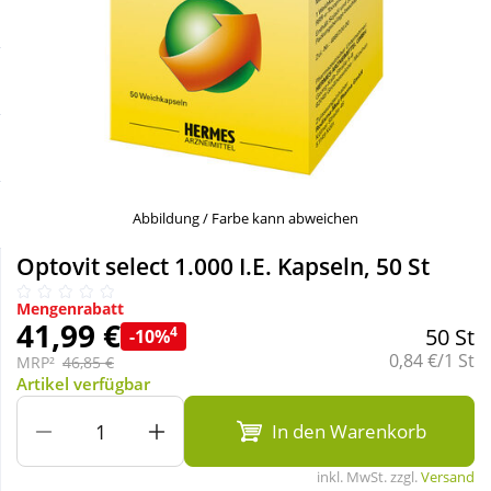
Sale
Körperpflege & Kosmetik
Schnäppchen
Liebe & Erotik
Sparsets
Mutter & Kind
Täglich gut versorgt
Nahrungsergänzung
Abbildung / Farbe kann abweichen
Optovit select 1.000 I.E. Kapseln, 50 St
Natur & Homöopathie
Mengenrabatt
41,99 €
4
50 St
-10%
Sanitätshaus
Grundpreis:
0,84 €/1 St
MRP²
46,85 €
Artikel verfügbar
Sport & Fitness
In den Warenkorb
inkl. MwSt. zzgl.
Versand
Tierbedarf