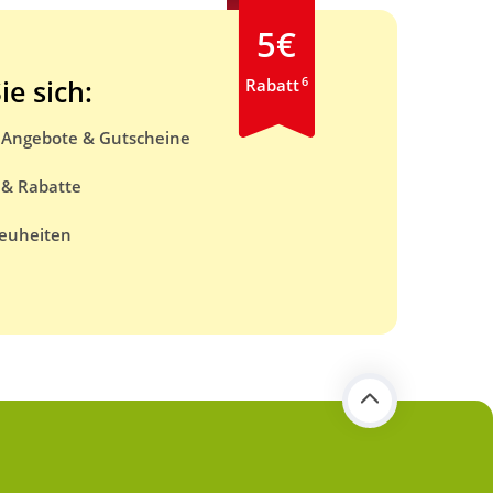
5€
6
ie sich:
Rabatt
e Angebote & Gutscheine
 & Rabatte
euheiten