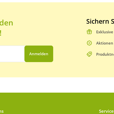
Sichern S
 den
!
Exklusiv
Aktionen
Anmelden
Produktn
ns
Service