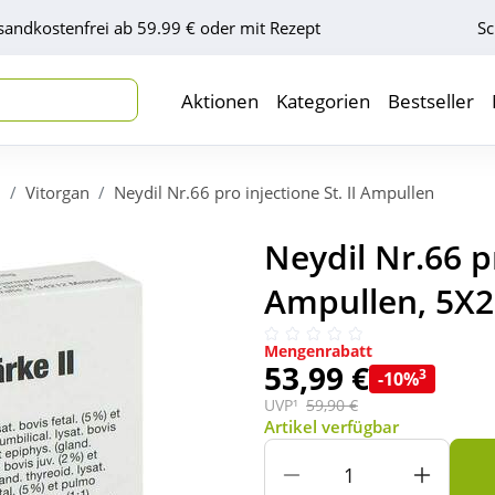
sandkostenfrei ab 59.99 € oder mit Rezept
Sc
Aktionen
Kategorien
Bestseller
l
Vitorgan
Neydil Nr.66 pro injectione St. II Ampullen
Neydil Nr.66 pr
Ampullen, 5X2
Mengenrabatt
53,99 €
3
-10%
UVP¹
59,90 €
Artikel verfügbar