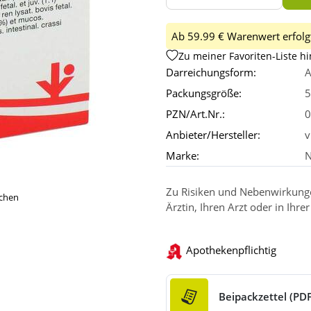
Ab 59.99 € Warenwert erfolgt
Zu meiner Favoriten-Liste h
Darreichungsform:
A
Packungsgröße:
5
PZN/Art.Nr.:
0
Anbieter/Hersteller:
v
Marke:
N
Zu Risiken und Nebenwirkungen
ichen
Ärztin, Ihren Arzt oder in Ihre
Apothekenpflichtig
Beipackzettel (PDF