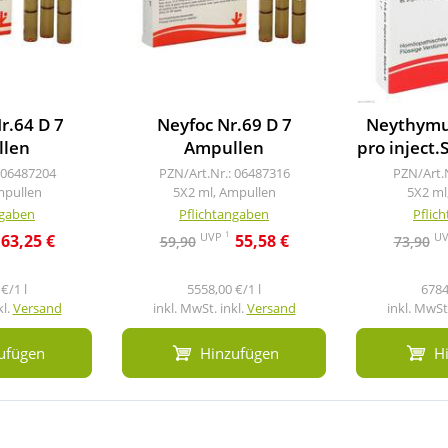
r.64 D 7
Neyfoc Nr.69 D 7
Neythymun
len
Ampullen
pro inject.
 06487204
PZN/Art.Nr.: 06487316
PZN/Art.
mpullen
5X2 ml, Ampullen
5X2 ml
ngaben
Pflichtangaben
Pflic
1
UVP
U
63,25 €
55,58 €
59,90
73,90
€/1 l
5558,00 €/1 l
6784
kl.
Versand
inkl. MwSt. inkl.
Versand
inkl. MwSt.
ufügen
Hinzufügen
H