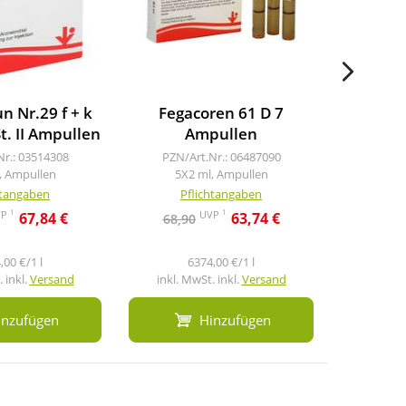
 Nr.29 f + k
Fegacoren 61 D 7
Neyat
St. II Ampullen
Ampullen
A
Nr.: 03514308
PZN/Art.Nr.: 06487090
PZN/A
, Ampullen
5X2 ml, Ampullen
5X2
htangaben
Pflichtangaben
Pf
1
1
VP
UVP
67,84 €
63,74 €
68,90
59,9
,00 €/1 l
6374,00 €/1 l
5
 inkl.
Versand
inkl. MwSt. inkl.
Versand
inkl. M
inzufügen
Hinzufügen