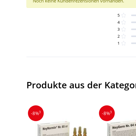
Noch keine Kundenrezensionen vorhanden.
5
4
3
2
1
Produkte aus der Kategor
3
3
-8%
-8%