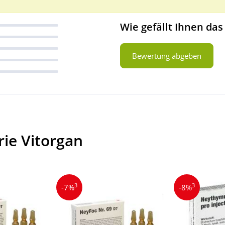
Wie gefällt Ihnen das
Bewertung abgeben
ie Vitorgan
3
3
-7%
-8%