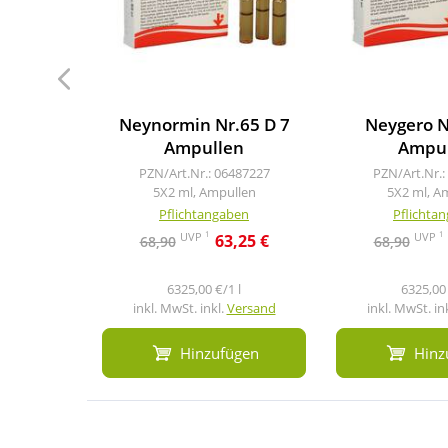
Neynormin Nr.65 D 7
Neygero N
Ampullen
Ampul
PZN/Art.Nr.: 06487227
PZN/Art.Nr.:
5X2 ml, Ampullen
5X2 ml, A
Pflichtangaben
Pflichta
1
1
UVP
UVP
63,25 €
68,90
68,90
6325,00 €/1 l
6325,00 
inkl. MwSt. inkl.
Versand
inkl. MwSt. in
Hinzufügen
Hinz