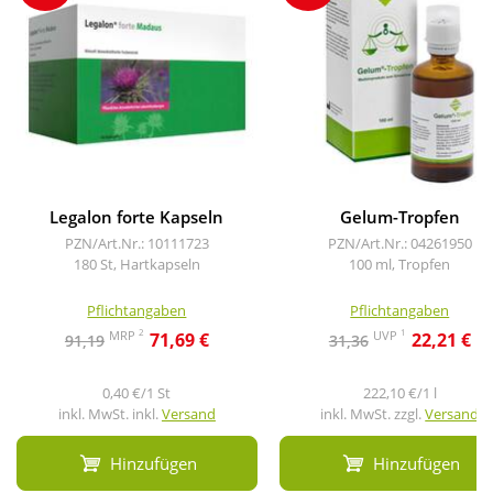
Legalon forte Kapseln
Gelum-Tropfen
PZN/Art.Nr.: 10111723
PZN/Art.Nr.: 04261950
180 St, Hartkapseln
100 ml, Tropfen
Pflichtangaben
Pflichtangaben
2
1
MRP
UVP
71,69 €
22,21 €
91,19
31,36
0,40 €/1 St
222,10 €/1 l
inkl. MwSt. inkl.
Versand
inkl. MwSt. zzgl.
Versand
Hinzufügen
Hinzufügen