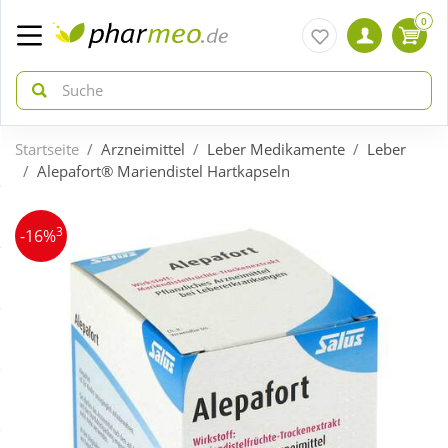
0
Startseite
Arzneimittel
Leber Medikamente
Leber
zurück
zurück
Alepafort® Mariendistel Hartkapseln
ÜBERSICHT AKTIONEN
ÜBERSICHT KATEGORIEN
3
-16%
Aktuelle Coupons
Arzneimittel
Gratis dazu
Bio & Genuss
Neuheiten
Diabetes