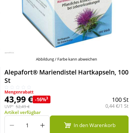
Sale
Körperpflege & Kosmetik
Schnäppchen
Liebe & Erotik
Sparsets
Mutter & Kind
Täglich gut versorgt
Nahrungsergänzung
Abbildung / Farbe kann abweichen
Alepafort® Mariendistel Hartkapseln, 100
Natur & Homöopathie
St
Mengenrabatt
Sanitätshaus
43,99 €
3
100 St
-16%
Grundpreis:
0,44 €/1 St
UVP¹
52,49 €
Artikel verfügbar
Sport & Fitness
In den Warenkorb
Tierbedarf