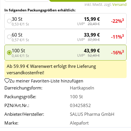
inkl. MwSt. zzgl.
Versand
In folgenden Packungsgrößen erhältlich:
Wellness
15,99 €
30 St
3
-22%
UVP¹
20,49 €
0,53 €/1 St
33,99 €
60 St
3
-11%
UVP¹
37,99 €
0,57 €/1 St
43,99 €
100 St
3
-16%
UVP¹
52,49 €
0,44 €/1 St
Ab 59.99 € Warenwert erfolgt Ihre Lieferung
versandkostenfrei!
Zu meiner Favoriten-Liste hinzufügen
Darreichungsform:
Hartkapseln
Packungsgröße:
100 St
PZN/Art.Nr.:
03425852
Anbieter/Hersteller:
SALUS Pharma GmbH
Marke:
Alepafort