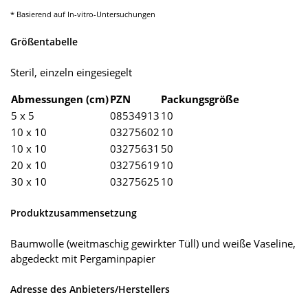
* Basierend auf In-vitro-Untersuchungen
Größentabelle
Steril, einzeln eingesiegelt
Abmessungen (cm)
PZN
Packungsgröße
5 x 5
08534913
10
10 x 10
03275602
10
10 x 10
03275631
50
20 x 10
03275619
10
30 x 10
03275625
10
Produktzusammensetzung
Baumwolle (weitmaschig gewirkter Tüll) und weiße Vaseline,
abgedeckt mit Pergaminpapier
Adresse des Anbieters/Herstellers