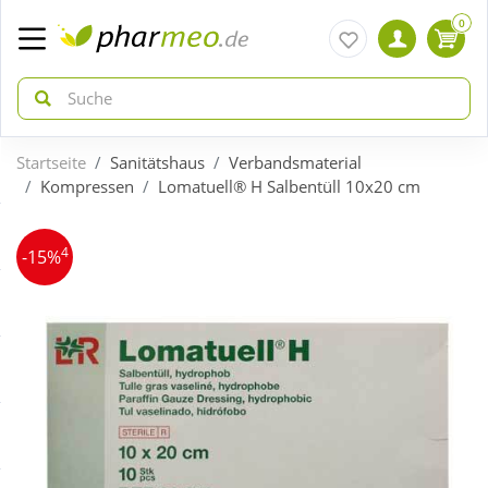
0
Startseite
Sanitätshaus
Verbandsmaterial
zurück
zurück
Kompressen
Lomatuell® H Salbentüll 10x20 cm
ÜBERSICHT AKTIONEN
ÜBERSICHT KATEGORIEN
4
-15%
Aktuelle Coupons
Arzneimittel
Gratis dazu
Bio & Genuss
Neuheiten
Diabetes