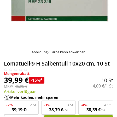
Sale
Körperpflege & Kosmetik
Schnäppchen
Liebe & Erotik
Sparsets
Mutter & Kind
Täglich gut versorgt
Nahrungsergänzung
Abbildung / Farbe kann abweichen
Lomatuell® H Salbentüll 10x20 cm, 10 St
Natur & Homöopathie
Mengenrabatt
39,99 €
4
10 St
-15%
Sanitätshaus
Grundpreis:
4,00 €/1 St
MRP²
46,96 €
Artikel verfügbar
Mehr kaufen, mehr sparen
Sport & Fitness
-2%
2 St
-3%
3 St
-4%
4 St
39,19 €
38,79 €
38,39 €
/ St
/ St
/ St
Tierbedarf