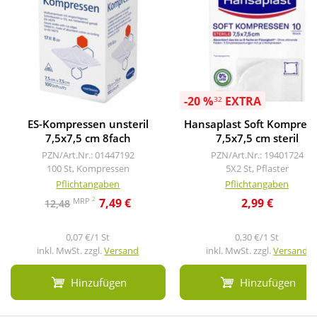
-20 %
EXTRA
32
ES-Kompressen unsteril
Hansaplast Soft Kompres
7,5x7,5 cm 8fach
7,5x7,5 cm steril
PZN/Art.Nr.: 01447192
PZN/Art.Nr.: 19401724
100 St, Kompressen
5X2 St, Pflaster
Pflichtangaben
Pflichtangaben
2
MRP
7,49 €
2,99 €
12,48
0,07 €/1 St
0,30 €/1 St
inkl. MwSt. zzgl.
Versand
inkl. MwSt. zzgl.
Versand
Hinzufügen
Hinzufügen