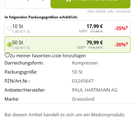
inkl. MwSt. inkl. Versand
Wellness
In folgenden Packungsgrößen erhältlich:
17,99 €
10 St
4
-35%
MRP²
27,86 €
1,80 €/1 St
79,99 €
50 St
4
-30%
MRP²
114,18 €
1,60 €/1 St
Zu meiner Favoriten-Liste hinzufügen
Darreichungsform:
Kompressen
Packungsgröße:
50 St
PZN/Art.Nr.:
03245647
Anbieter/Hersteller:
PAUL HARTMANN AG
Marke:
Grassolind
Bei diesem Artikel handelt es sich um ein Medizinprodukt.