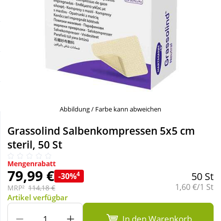
Sale
Körperpflege & Kosmetik
Schnäppchen
Liebe & Erotik
Sparsets
Mutter & Kind
Täglich gut versorgt
Nahrungsergänzung
Abbildung / Farbe kann abweichen
Natur & Homöopathie
Grassolind Salbenkompressen 5x5 cm
steril, 50 St
Sanitätshaus
Mengenrabatt
79,99 €
4
50 St
-30%
Grundpreis:
1,60 €/1 St
Sport & Fitness
MRP²
114,18 €
Artikel verfügbar
Tierbedarf
In den Warenkorb