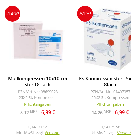
4
4
-14%
-51%
Mullkompressen 10x10 cm
ES-Kompressen steril 5x5
steril 8-fach
8fach
PZN/Art.Nr.: 08699028
PZN/Art.Nr.: 01407057
25X2 St, Kompressen
25X2 St, Kompressen
Pflichtangaben
Pflichtangaben
2
2
MRP
MRP
6,99 €
6,99 €
8,12
14,26
0,14 €/1 St
0,14 €/1 St
inkl. MwSt. zzgl.
Versand
inkl. MwSt. zzgl.
Versand