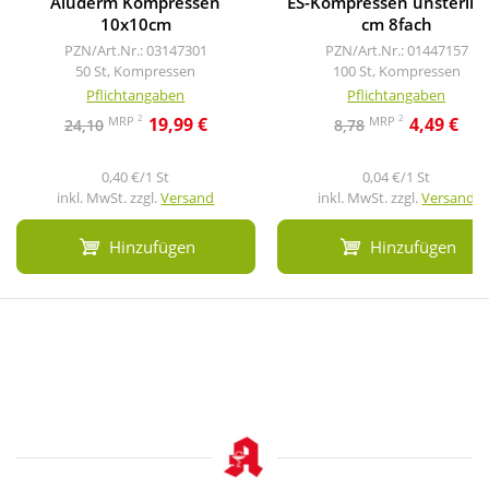
Aluderm Kompressen
ES-Kompressen unsteril 
10x10cm
cm 8fach
PZN/Art.Nr.: 03147301
PZN/Art.Nr.: 01447157
50 St, Kompressen
100 St, Kompressen
Pflichtangaben
Pflichtangaben
2
2
MRP
MRP
19,99 €
4,49 €
24,10
8,78
0,40 €/1 St
0,04 €/1 St
inkl. MwSt. zzgl.
Versand
inkl. MwSt. zzgl.
Versand
Hinzufügen
Hinzufügen