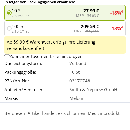
In folgenden Packungsgrößen erhältlich:
27,99 €
10 St
4
-18%
Wellness
MRP²
34,03 €
2,80 €/1 St
209,59 €
100 St
4
-18%
MRP²
255,42 €
2,10 €/1 St
Ab 59.99 € Warenwert erfolgt Ihre Lieferung
versandkostenfrei!
Zu meiner Favoriten-Liste hinzufügen
Darreichungsform:
Verband
Packungsgröße:
10 St
PZN/Art.Nr.:
03170748
Anbieter/Hersteller:
Smith & Nephew GmbH
Marke:
Melolin
Bei diesem Artikel handelt es sich um ein Medizinprodukt.