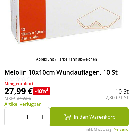
Sale
Körperpflege & Kosmetik
Schnäppchen
Liebe & Erotik
Sparsets
Mutter & Kind
Täglich gut versorgt
Nahrungsergänzung
Abbildung / Farbe kann abweichen
Melolin 10x10cm Wundauflagen, 10 St
Natur & Homöopathie
Mengenrabatt
27,99 €
4
10 St
-18%
Sanitätshaus
Grundpreis:
2,80 €/1 St
MRP²
34,03 €
Artikel verfügbar
Sport & Fitness
In den Warenkorb
inkl. MwSt. zzgl.
Versand
Tierbedarf