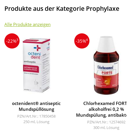
Produkte aus der Kategorie Prophylaxe
Alle Produkte anzeigen
3
4
-22%
-35%
octenident® antiseptic
Chlorhexamed FORTE
Mundspüllösung
alkoholfrei 0,2 %
Mundspülung, antibakteri
PZN/Art.Nr.: 17850458
250 ml, Lösung
PZN/Art.Nr.: 12574692
300 ml, Lösung