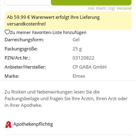
inkl. MwSt. zzgl.
Versand
Wellness
Ab 59.99 € Warenwert erfolgt Ihre Lieferung
versandkostenfrei!
Zu meiner Favoriten-Liste hinzufügen
Darreichungsform:
Gel
Packungsgröße:
25 g
PZN/Art.Nr.:
03120822
Anbieter/Hersteller:
CP GABA GmbH
Marke:
Elmex
Zu Risiken und Nebenwirkungen lesen Sie die
Packungsbeilage und fragen Sie Ihre Ärztin, Ihren Arzt oder
in Ihrer Apotheke.
Apothekenpflichtig