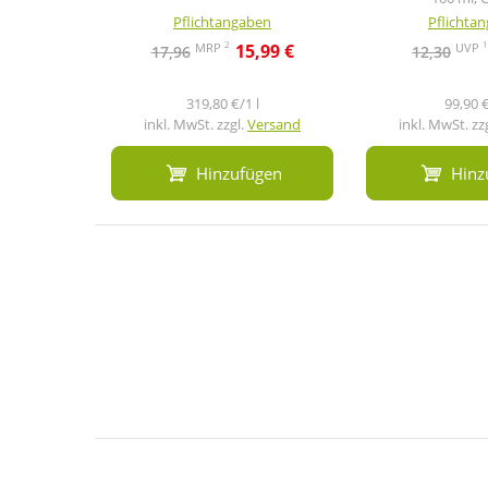
Pflichtangaben
Pflichta
2
1
MRP
UVP
15,99 €
17,96
12,30
319,80 €/1 l
99,90 €
inkl. MwSt. zzgl.
Versand
inkl. MwSt. zz
Hinzufügen
Hinz