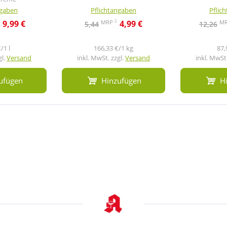
ngaben
Pflichtangaben
Pflic
2
MRP
M
9,99 €
4,99 €
5,44
12,26
/1 l
166,33 €/1 kg
87,
gl.
Versand
inkl. MwSt. zzgl.
Versand
inkl. MwSt.
ufügen
Hinzufügen
H