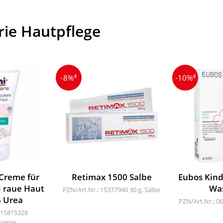
rie Hautpflege
4
4
-8%
-10%
Creme für
Retimax 1500 Salbe
Eubos Kin
 raue Haut
Wa
PZN/Art.Nr.: 15377940
30 g, Salbe
 Urea
PZN/Art.Nr.: 0
 15815328
Creme