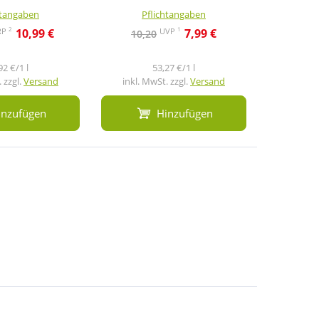
htangaben
Pflichtangaben
Pf
2
1
RP
UVP
10,99 €
7,99 €
10,20
14,3
92 €/1 l
53,27 €/1 l
1
 zzgl.
Versand
inkl. MwSt. zzgl.
Versand
inkl. M
inzufügen
Hinzufügen