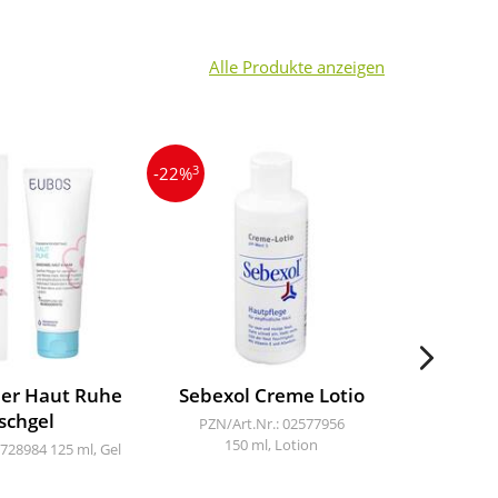
Alle Produkte anzeigen
3
4
-22%
-10%
der Haut Ruhe
Sebexol Creme Lotio
Decode
schgel
PZN/Art.Nr.: 02577956
PZN/A
150 ml, Lotion
1
6728984
125 ml, Gel