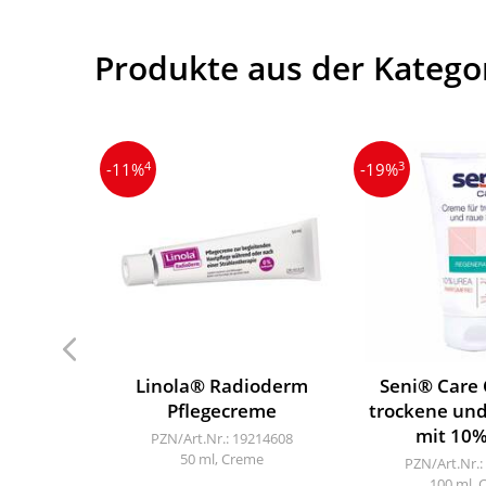
Produkte aus der Katego
4
3
-11%
-19%
Linola® Radioderm
Seni® Care 
Pflegecreme
trockene und
mit 10%
PZN/Art.Nr.: 19214608
50 ml, Creme
PZN/Art.Nr.:
100 ml, 