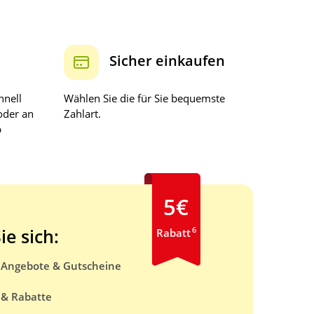
Sicher einkaufen
hnell
Wählen Sie die für Sie bequemste
oder an
Zahlart.
b
5€
6
ie sich:
Rabatt
e Angebote & Gutscheine
 & Rabatte