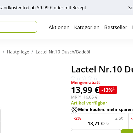
sandkostenfrei ab 59.99 € oder mit Rezept
Sc
Aktionen
Kategorien
Bestseller
t
Hautpflege
Lactel Nr.10 Dusch/Badeöl
Lactel Nr.10 
Mengenrabatt
13,99 €
4
-13%
MRP²
16,05 €
Artikel verfügbar
Mehr kaufen, mehr sparen
-2%
2 St
13,71 €
/ St