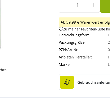
Ab 59.99 € Warenwert erfolgt
Zu meiner Favoriten-Liste h
Darreichungsform:
Ö
Packungsgröße:
2
PZN/Art.Nr.:
0
Anbieter/Hersteller:
F
Marke:
L
ichen
Gebrauchsanleitu