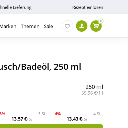
hnelle Lieferung
Rezept einlösen
0
Marken
Themen
Sale
Dusch/Badeöl, 250 ml
250 ml
Grundpreis:
55,96 €/1 l
-3%
3 St
-4%
4 St
13,57 €
13,43 €
/ St
/ St