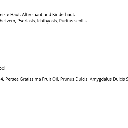
izte Haut, Altershaut und Kinderhaut.
kzem, Psoriasis, Ichthyosis, Puritus senilis.
oöl.
4, Persea Gratissima Fruit Oil, Prunus Dulcis, Amygdalus Dulcis S