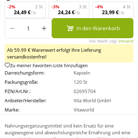
-2%
2 St
-3%
3 St
-4%
4 St
24,49 €
24,24 €
23,99 €
/ St
/ St
/ St
Wellness
In den Warenkorb
inkl. MwSt. zzgl.
Versand
Ab 59.99 € Warenwert erfolgt Ihre Lieferung
versandkostenfrei!
Zu meiner Favoriten-Liste hinzufügen
Darreichungsform:
Kapseln
Packungsgröße:
120 St
PZN/Art.Nr.:
02695704
Anbieter/Hersteller:
Vita World GmbH
Marke:
Vitaworld
Nahrungsergänzungsmittel sind kein Ersatz für eine
ausgewogene und abwechslungsreiche Ernährung und eine