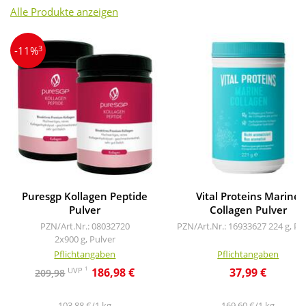
Alle Produkte anzeigen
3
-11%
Puresgp Kollagen Peptide
Vital Proteins Marine
Pulver
Collagen Pulver
PZN/Art.Nr.: 08032720
PZN/Art.Nr.: 16933627
224 g, Pu
2x900 g, Pulver
Pflichtangaben
Pflichtangaben
1
UVP
186,98 €
37,99 €
209,98
103,88 €/1 kg
169,60 €/1 kg