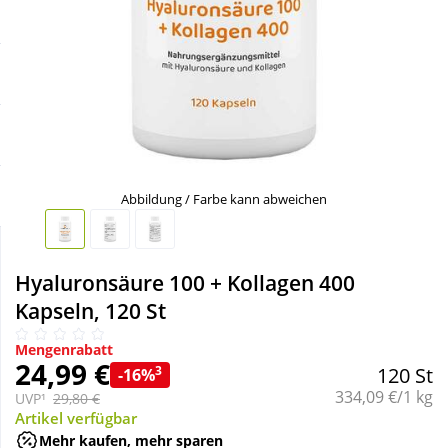
Sale
Körperpflege & Kosmetik
Schnäppchen
Liebe & Erotik
Sparsets
Mutter & Kind
Täglich gut versorgt
Nahrungsergänzung
Abbildung / Farbe kann abweichen
Natur & Homöopathie
Hyaluronsäure 100 + Kollagen 400
Kapseln, 120 St
Sanitätshaus
Mengenrabatt
24,99 €
3
120 St
-16%
Sport & Fitness
Grundpreis:
334,09 €/1 kg
UVP¹
29,80 €
Artikel verfügbar
Tierbedarf
Mehr kaufen, mehr sparen