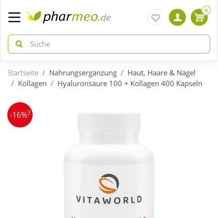
0
Startseite
Nahrungsergänzung
Haut, Haare & Nägel
zurück
zurück
Kollagen
Hyaluronsäure 100 + Kollagen 400 Kapseln
ÜBERSICHT AKTIONEN
ÜBERSICHT KATEGORIEN
3
-16%
Aktuelle Coupons
Arzneimittel
Gratis dazu
Bio & Genuss
Neuheiten
Diabetes