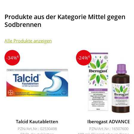
Produkte aus der Kategorie Mittel gegen
Sodbrennen
Alle Produkte anzeigen
4
4
-34%
-24%
Talcid Kautabletten
Iberogast ADVANCE
PZN/Art.Nr.: 02530498
PZN/Art.Nr.: 16507600