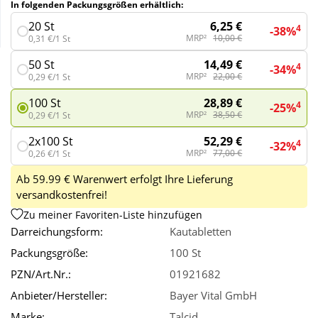
In folgenden Packungsgrößen erhältlich:
6,25 €
20 St
4
-38%
Wellness
MRP²
10,00 €
0,31 €/1 St
14,49 €
50 St
4
-34%
MRP²
22,00 €
0,29 €/1 St
28,89 €
100 St
4
-25%
MRP²
38,50 €
0,29 €/1 St
52,29 €
2x100 St
4
-32%
MRP²
77,00 €
0,26 €/1 St
Ab 59.99 € Warenwert erfolgt Ihre Lieferung
versandkostenfrei!
Zu meiner Favoriten-Liste hinzufügen
Darreichungsform:
Kautabletten
Packungsgröße:
100 St
PZN/Art.Nr.:
01921682
Anbieter/Hersteller:
Bayer Vital GmbH
Marke:
Talcid