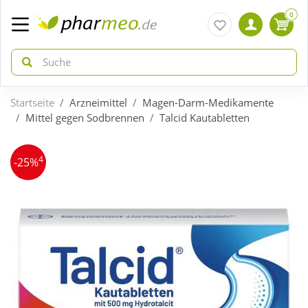
0
Startseite
Arzneimittel
Magen-Darm-Medikamente
zurück
zurück
Mittel gegen Sodbrennen
Talcid Kautabletten
ÜBERSICHT AKTIONEN
ÜBERSICHT KATEGORIEN
4
-25%
Aktuelle Coupons
Arzneimittel
Gratis dazu
Bio & Genuss
Neuheiten
Diabetes