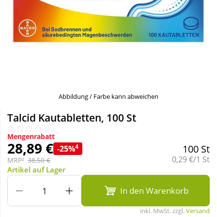
Sale
Körperpflege & Kosmetik
Schnäppchen
Liebe & Erotik
Sparsets
Mutter & Kind
Täglich gut versorgt
Nahrungsergänzung
Abbildung / Farbe kann abweichen
Talcid Kautabletten, 100 St
Natur & Homöopathie
Mengenrabatt
28,89 €
4
100 St
-25%
Sanitätshaus
Grundpreis:
0,29 €/1 St
MRP²
38,50 €
Artikel auf Lager
Sport & Fitness
In den Warenkorb
inkl. MwSt. zzgl.
Versand
Tierbedarf