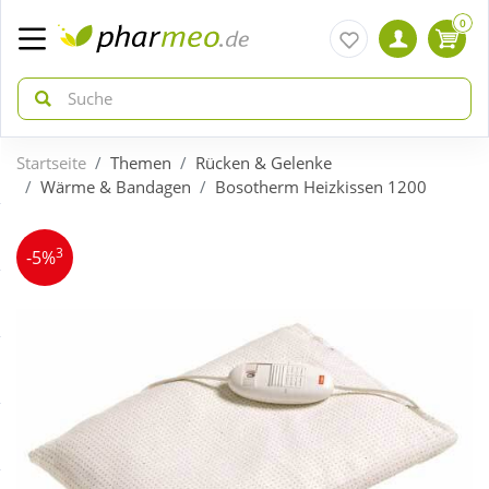
0
Startseite
Themen
Rücken & Gelenke
zurück
zurück
Wärme & Bandagen
Bosotherm Heizkissen 1200
ÜBERSICHT AKTIONEN
ÜBERSICHT KATEGORIEN
3
-5%
Aktuelle Coupons
Arzneimittel
Gratis dazu
Bio & Genuss
Neuheiten
Diabetes