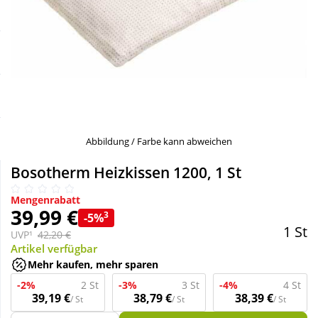
Sale
Körperpflege & Kosmetik
Schnäppchen
Liebe & Erotik
Sparsets
Mutter & Kind
Täglich gut versorgt
Nahrungsergänzung
Abbildung / Farbe kann abweichen
Bosotherm Heizkissen 1200, 1 St
Natur & Homöopathie
Mengenrabatt
39,99 €
3
-5%
Sanitätshaus
1 St
UVP¹
42,20 €
Artikel verfügbar
Mehr kaufen, mehr sparen
Sport & Fitness
-2%
2 St
-3%
3 St
-4%
4 St
39,19 €
38,79 €
38,39 €
/ St
/ St
/ St
Tierbedarf