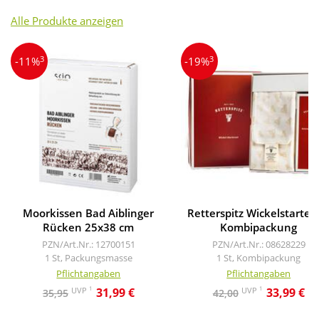
Alle Produkte anzeigen
3
3
-11%
-19%
Moorkissen Bad Aiblinger
Retterspitz Wickelstarter
Rücken 25x38 cm
Kombipackung
PZN/Art.Nr.: 12700151
PZN/Art.Nr.: 08628229
1 St, Packungsmasse
1 St, Kombipackung
Pflichtangaben
Pflichtangaben
1
1
UVP
UVP
31,99 €
33,99 €
35,95
42,00