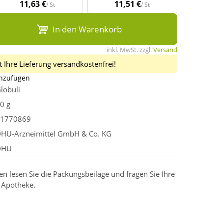
11,63 €
11,51 €
/ St
/ St
In den Warenkorb
inkl. MwSt. zzgl.
Versand
 Ihre Lieferung versandkostenfrei!
inzufügen
lobuli
0 g
1770869
HU-Arzneimittel GmbH & Co. KG
DHU
 lesen Sie die Packungsbeilage und fragen Sie Ihre
r Apotheke.