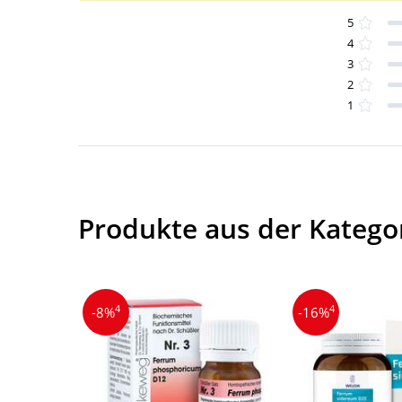
5
4
3
2
1
Produkte aus der Kategor
4
4
-8%
-16%