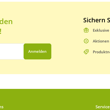
Sichern S
 den
!
Exklusiv
Aktionen
Anmelden
Produktn
ns
Service