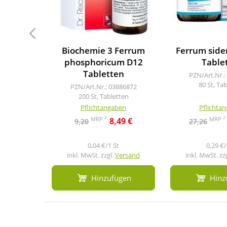
Biochemie 3 Ferrum
Ferrum side
phosphoricum D12
Table
Tabletten
PZN/Art.Nr.:
80 St, Ta
PZN/Art.Nr.: 03886872
200 St, Tabletten
Pflichtangaben
Pflichta
2
2
MRP
MRP
8,49 €
9,20
27,26
0,04 €/1 St
0,29 €/
inkl. MwSt. zzgl.
Versand
inkl. MwSt. zz
Hinzufügen
Hinz