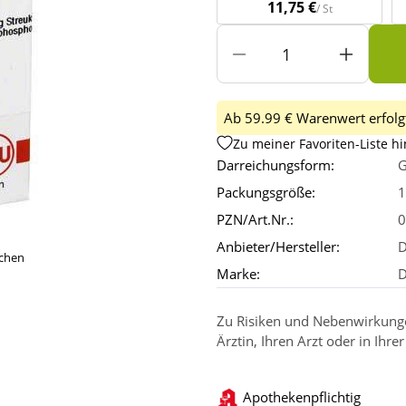
11,75 €
/ St
Ab 59.99 € Warenwert erfolgt
Zu meiner Favoriten-Liste h
Darreichungsform:
G
Packungsgröße:
1
PZN/Art.Nr.:
0
Anbieter/Hersteller:
D
ichen
Marke:
Zu Risiken und Nebenwirkungen
Ärztin, Ihren Arzt oder in Ihre
Apothekenpflichtig