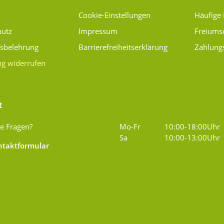
Cookie-Einstellungen
Häufige
hutz
Impressum
Freiums
fsbelehrung
Barrierefreiheitserklärung
Zahlung
ng widerrufen
t
e Fragen?
Mo-Fr
10:00-18:00Uhr
Sa
10:00-13:00Uhr
taktformular