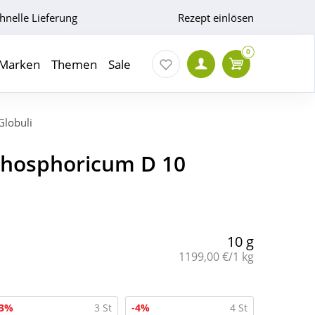
hnelle Lieferung
Rezept einlösen
0
Marken
Themen
Sale
lobuli
hosphoricum D 10
10 g
Grundpreis:
1199,00 €/1 kg
-3%
3 St
-4%
4 St