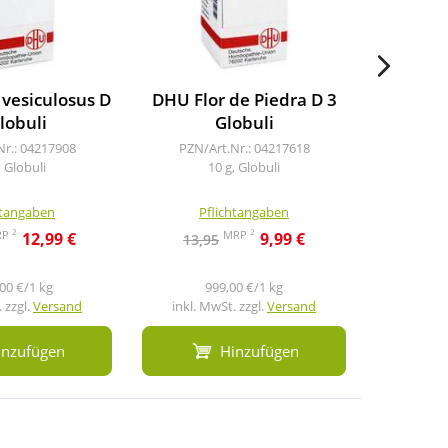
vesiculosus D
DHU Flor de Piedra D 3
Ferrum 
lobuli
Globuli
Nr.: 04217908
PZN/Art.Nr.: 04217618
PZN/A
, Globuli
10 g, Globuli
1
htangaben
Pflichtangaben
Pf
2
2
RP
MRP
12,99 €
9,99 €
13,95
11,3
00 €/1 kg
999,00 €/1 kg
9
 zzgl.
Versand
inkl. MwSt. zzgl.
Versand
inkl. M
inzufügen
Hinzufügen