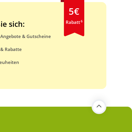
5€
6
ie sich:
Rabatt
e Angebote & Gutscheine
 & Rabatte
euheiten