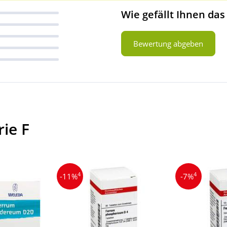
Wie gefällt Ihnen das
Bewertung abgeben
ie F
4
4
-11%
-7%