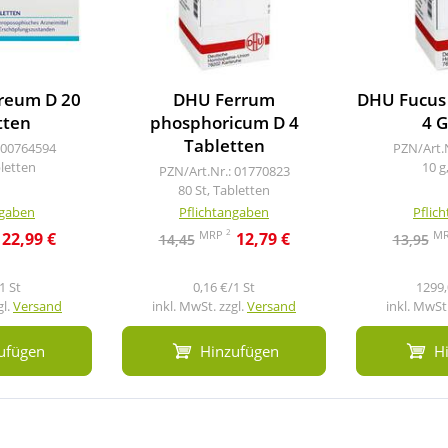
reum D 20
DHU Ferrum
DHU Fucus 
tten
phosphoricum D 4
4 G
Tabletten
 00764594
PZN/Art.
bletten
10 g
PZN/Art.Nr.: 01770823
80 St, Tabletten
ngaben
Pflichtangaben
Pflic
2
MRP
M
22,99 €
12,79 €
14,45
13,95
1 St
0,16 €/1 St
1299,
gl.
Versand
inkl. MwSt. zzgl.
Versand
inkl. MwSt.
ufügen
Hinzufügen
H