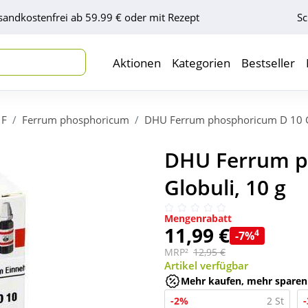
sandkostenfrei ab 59.99 € oder mit Rezept
Sc
Aktionen
Kategorien
Bestseller
F
Ferrum phosphoricum
DHU Ferrum phosphoricum D 10 G
DHU Ferrum p
Globuli, 10 g
Mengenrabatt
11,99 €
4
-7%
MRP²
12,95 €
Artikel verfügbar
Mehr kaufen, mehr sparen
-2%
2 St