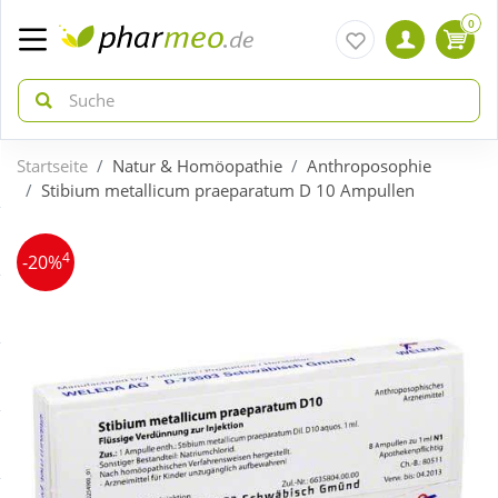
0
Startseite
Natur & Homöopathie
Anthroposophie
zurück
zurück
Stibium metallicum praeparatum D 10 Ampullen
ÜBERSICHT AKTIONEN
ÜBERSICHT KATEGORIEN
4
-20%
Aktuelle Coupons
Arzneimittel
Gratis dazu
Bio & Genuss
Neuheiten
Diabetes