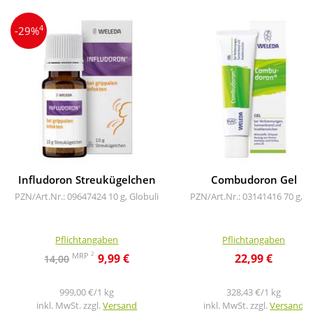
4
-29%
Infludoron Streukügelchen
Combudoron Gel
PZN/Art.Nr.: 09647424
10 g, Globuli
PZN/Art.Nr.: 03141416
70 g, G
Pflichtangaben
Pflichtangaben
2
MRP
9,99 €
22,99 €
14,00
999,00 €/1 kg
328,43 €/1 kg
inkl. MwSt. zzgl.
Versand
inkl. MwSt. zzgl.
Versand