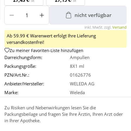
27,43 €
27,15 €
/ St
/ St
nicht verfügbar
Wellness
inkl. MwSt. zzgl.
Versand
Ab 59.99 € Warenwert erfolgt Ihre Lieferung
versandkostenfrei!
Zu meiner Favoriten-Liste hinzufügen
Darreichungsform:
Ampullen
Packungsgröße:
8X1 ml
PZN/Art.Nr.:
01626776
Anbieter/Hersteller:
WELEDA AG
Marke:
Weleda
Zu Risiken und Nebenwirkungen lesen Sie die
Packungsbeilage und fragen Sie Ihre Ärztin, Ihren Arzt oder
in Ihrer Apotheke.