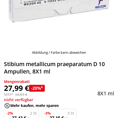
Sale
Körperpflege & Kosmetik
Schnäppchen
Liebe & Erotik
Sparsets
Mutter & Kind
Täglich gut versorgt
Nahrungsergänzung
Abbildung / Farbe kann abweichen
Stibium metallicum praeparatum D 10
Natur & Homöopathie
Ampullen, 8X1 ml
Mengenrabatt
Sanitätshaus
27,99 €
4
-20%
8X1 ml
MRP²
34,83 €
nicht verfügbar
Sport & Fitness
Mehr kaufen, mehr sparen
-2%
2 St
-3%
3 St
Tierbedarf