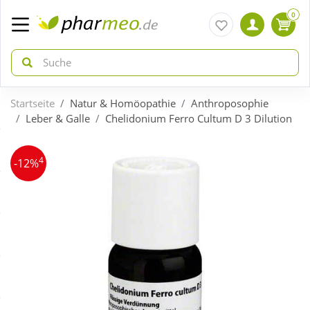
0
Startseite
Natur & Homöopathie
Anthroposophie
zurück
zurück
Leber & Galle
Chelidonium Ferro Cultum D 3 Dilution
ÜBERSICHT AKTIONEN
ÜBERSICHT KATEGORIEN
4
-12%
Aktuelle Coupons
Arzneimittel
Gratis dazu
Bio & Genuss
Neuheiten
Diabetes