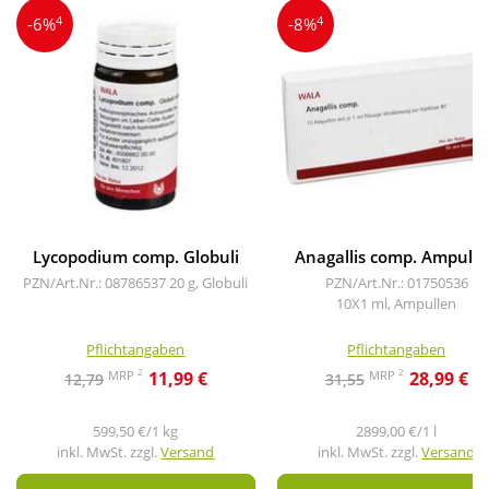
4
4
-6%
-8%
Lycopodium comp. Globuli
Anagallis comp. Ampull
PZN/Art.Nr.: 08786537
20 g, Globuli
PZN/Art.Nr.: 01750536
10X1 ml, Ampullen
Pflichtangaben
Pflichtangaben
2
2
MRP
MRP
11,99 €
28,99 €
12,79
31,55
599,50 €/1 kg
2899,00 €/1 l
inkl. MwSt. zzgl.
Versand
inkl. MwSt. zzgl.
Versand