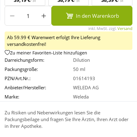
39,19 €
38,79 €
38,39 €
/ St
/ St
/ St
In den Warenkorb
Wellness
inkl. MwSt. zzgl.
Versand
Ab 59.99 € Warenwert erfolgt Ihre Lieferung
versandkostenfrei!
Zu meiner Favoriten-Liste hinzufügen
Darreichungsform:
Dilution
Packungsgröße:
50 ml
PZN/Art.Nr.:
01614193
Anbieter/Hersteller:
WELEDA AG
Marke:
Weleda
Zu Risiken und Nebenwirkungen lesen Sie die
Packungsbeilage und fragen Sie Ihre Ärztin, Ihren Arzt oder
in Ihrer Apotheke.