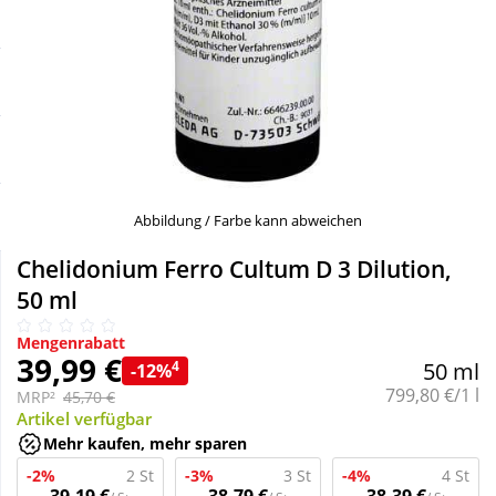
Sale
Körperpflege & Kosmetik
Schnäppchen
Liebe & Erotik
Sparsets
Mutter & Kind
Täglich gut versorgt
Nahrungsergänzung
Abbildung / Farbe kann abweichen
Chelidonium Ferro Cultum D 3 Dilution,
Natur & Homöopathie
50 ml
Mengenrabatt
Sanitätshaus
39,99 €
4
50 ml
-12%
Grundpreis:
799,80 €/1 l
MRP²
45,70 €
Artikel verfügbar
Sport & Fitness
Mehr kaufen, mehr sparen
-2%
2 St
-3%
3 St
-4%
4 St
Tierbedarf