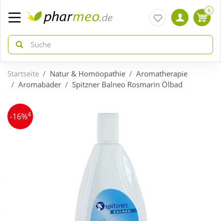
0
Startseite
Natur & Homöopathie
Aromatherapie
zurück
zurück
Aromabäder
Spitzner Balneo Rosmarin Ölbad
ÜBERSICHT AKTIONEN
ÜBERSICHT KATEGORIEN
4
-16%
Aktuelle Coupons
Arzneimittel
Gratis dazu
Bio & Genuss
Neuheiten
Diabetes