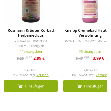
Rosmarin Kräuter Kurbad
Kneipp Cremebad Hautza
Herbamedicus
Verwöhnung
PZN/Art.Nr.: 00133304
PZN/Art.Nr.: 02454225
400 ml, 
500 ml, Flüssigkeit
Pflichtangaben
Pflichtangaben
1
2
UVP
MRP
2,99 €
3,99 €
3,20
6,47
5,98 €/1 l
9,98 €/1 l
inkl. MwSt. zzgl.
Versand
inkl. MwSt. zzgl.
Versand
Hinzufügen
Hinzufügen