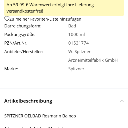
Ab 59.99 € Warenwert erfolgt Ihre Lieferung
versandkostenfrei!
Wellness
Zu meiner Favoriten-Liste hinzufügen
Darreichungsform:
Bad
Packungsgröße:
1000 ml
PZN/Art.Nr.:
01531774
Anbieter/Hersteller:
W. Spitzner
Arzneimittelfabrik GmbH
Marke:
Spitzner
Artikelbeschreibung
SPITZNER OELBAD Rosmarin Balneo