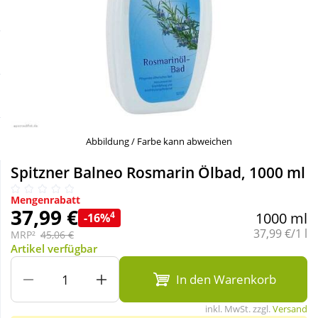
Sale
Körperpflege & Kosmetik
Schnäppchen
Liebe & Erotik
Sparsets
Mutter & Kind
Täglich gut versorgt
Nahrungsergänzung
Abbildung / Farbe kann abweichen
Spitzner Balneo Rosmarin Ölbad, 1000 ml
Natur & Homöopathie
Mengenrabatt
37,99 €
4
1000 ml
-16%
Sanitätshaus
Grundpreis:
37,99 €/1 l
MRP²
45,06 €
Artikel verfügbar
Sport & Fitness
In den Warenkorb
inkl. MwSt. zzgl.
Versand
Tierbedarf